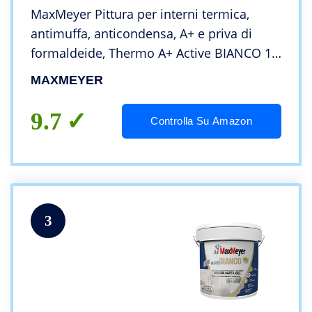
MaxMeyer Pittura per interni termica,
antimuffa, anticondensa, A+ e priva di
formaldeide, Thermo A+ Active BIANCO 10
L
MAXMEYER
9.7
Controlla Su Amazon
3