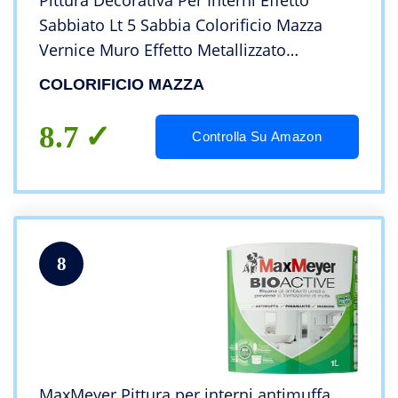
Pittura Decorativa Per Interni Effetto
Sabbiato Lt 5 Sabbia Colorificio Mazza
Vernice Muro Effetto Metallizzato
Cangiante Perlescente Idropittura Murale
COLORIFICIO MAZZA
Colorata Oro (Oro Sbp3039)
8.7
Controlla Su Amazon
8
MaxMeyer Pittura per interni antimuffa