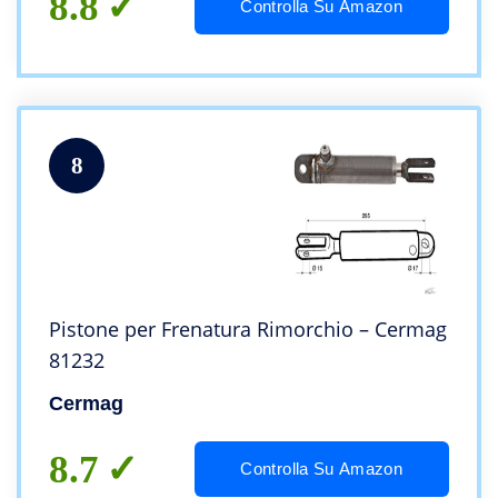
8.8
Controlla Su Amazon
8
Pistone per Frenatura Rimorchio – Cermag
81232
Cermag
8.7
Controlla Su Amazon