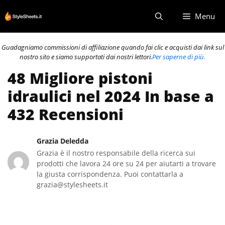
Vai
Menu
al
contenuto
Guadagniamo commissioni di affiliazione quando fai clic e acquisti dai link sul
nostro sito e siamo supportati dai nostri lettori.
Per saperne di più.
48 Migliore pistoni
idraulici nel 2024 In base a
432 Recensioni
Grazia Deledda
Grazia è il nostro responsabile della ricerca sui
prodotti che lavora 24 ore su 24 per aiutarti a trovare
la giusta corrispondenza. Puoi contattarla a
grazia@stylesheets.it