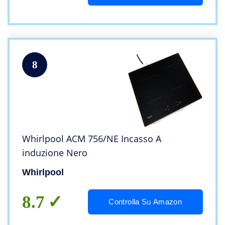
8
Whirlpool ACM 756/NE Incasso A
induzione Nero
Whirlpool
8.7
Controlla Su Amazon