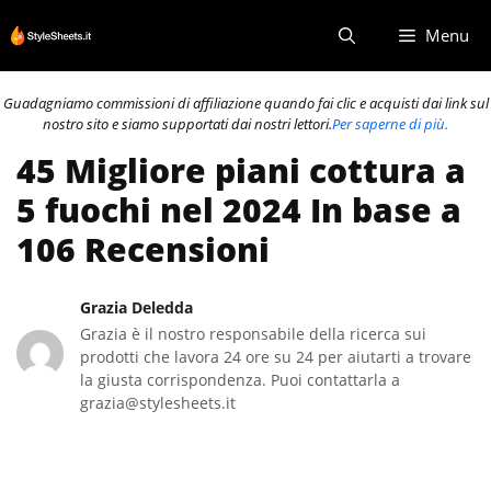
Vai
Menu
al
contenuto
Guadagniamo commissioni di affiliazione quando fai clic e acquisti dai link sul
nostro sito e siamo supportati dai nostri lettori.
Per saperne di più.
45 Migliore piani cottura a
5 fuochi nel 2024 In base a
106 Recensioni
Grazia Deledda
Grazia è il nostro responsabile della ricerca sui
prodotti che lavora 24 ore su 24 per aiutarti a trovare
la giusta corrispondenza. Puoi contattarla a
grazia@stylesheets.it