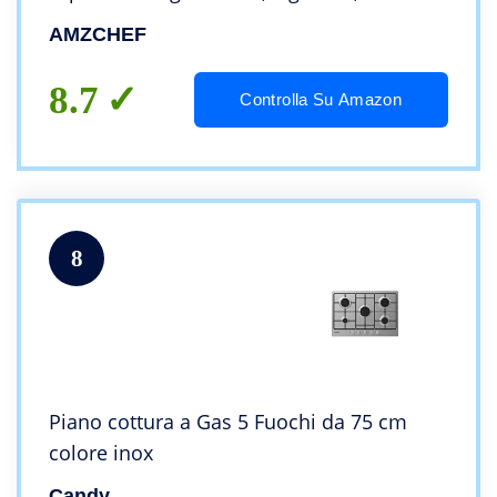
control, 7295W, funzione timer,
AMZCHEF
spegnimento automatico, Blocco di
sicurezza
8.7
Controlla Su Amazon
8
Piano cottura a Gas 5 Fuochi da 75 cm
colore inox
Candy