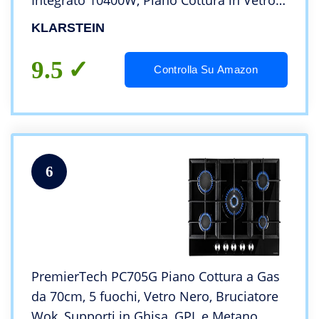
Integrato 10400W, Piano Cottura in Vetro e
Acciaio Inossidabile per Cucina a Gas,
KLARSTEIN
Piano Cottura 5 Fuochi Gas GPL
9.5
Controlla Su Amazon
6
PremierTech PC705G Piano Cottura a Gas
da 70cm, 5 fuochi, Vetro Nero, Bruciatore
Wok, Supporti in Ghisa, GPL e Metano