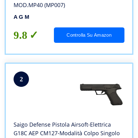
MOD.MP40 (MP007)
A G M
9.8
Controlla Su Amazon
2
Saigo Defense Pistola Airsoft-Elettrica
G18C AEP CM127-Modalità Colpo Singolo