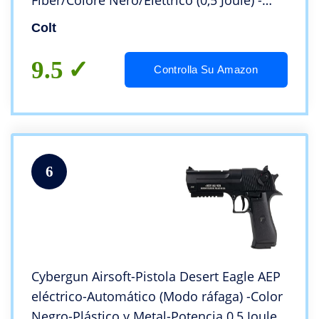
Fiber/Colore Nero/Elettrico (0,5 Joule) -
Semi/Full Automatic
Colt
9.5
Controlla Su Amazon
6
Cybergun Airsoft-Pistola Desert Eagle AEP
eléctrico-Automático (Modo ráfaga) -Color
Negro-Plástico y Metal-Potencia 0,5 Joule