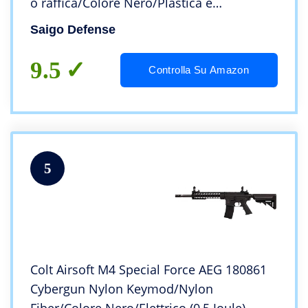
o raffica/Colore Nero/Plastica e
Metallo/Potenza 0,5 Joule
Saigo Defense
9.5
Controlla Su Amazon
5
Colt Airsoft M4 Special Force AEG 180861
Cybergun Nylon Keymod/Nylon