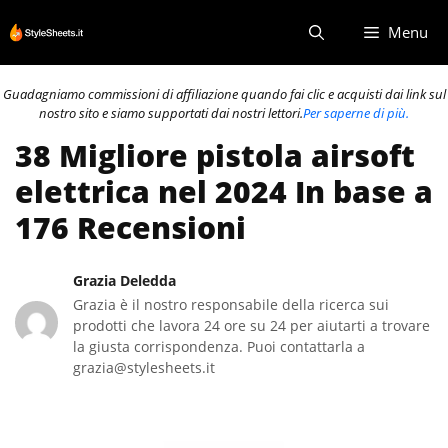
Vai
Menu
al
contenuto
Guadagniamo commissioni di affiliazione quando fai clic e acquisti dai link sul
nostro sito e siamo supportati dai nostri lettori.
Per saperne di più.
38 Migliore pistola airsoft
elettrica nel 2024 In base a
176 Recensioni
Grazia Deledda
Grazia è il nostro responsabile della ricerca sui
prodotti che lavora 24 ore su 24 per aiutarti a trovare
la giusta corrispondenza. Puoi contattarla a
grazia@stylesheets.it