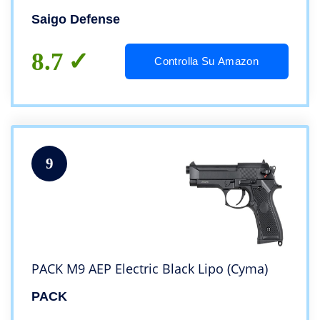
Joule/Shot per Colpo o raffica
Saigo Defense
8.7
Controlla Su Amazon
9
PACK M9 AEP Electric Black Lipo (Cyma)
PACK