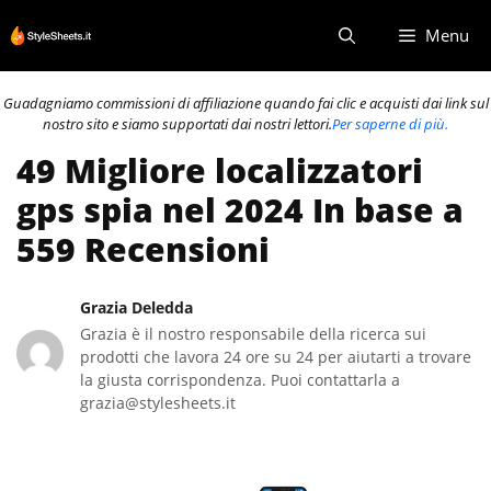
Vai
Menu
al
contenuto
Guadagniamo commissioni di affiliazione quando fai clic e acquisti dai link sul
nostro sito e siamo supportati dai nostri lettori.
Per saperne di più.
49 Migliore localizzatori
gps spia nel 2024 In base a
559 Recensioni
Grazia Deledda
Grazia è il nostro responsabile della ricerca sui
prodotti che lavora 24 ore su 24 per aiutarti a trovare
la giusta corrispondenza. Puoi contattarla a
grazia@stylesheets.it