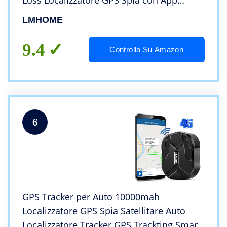
Loss Localizzatore GPS Spia con App
gratuita GPS Bambini per Wallet Bags Kids
LMHOME
9.4
Controlla Su Amazon
6
GPS Tracker per Auto 10000mah
Localizzatore GPS Spia Satellitare Auto
Localizzatore Tracker GPS Trackting Smart