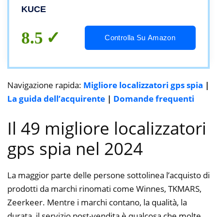
Perdita Localizzatore GPS Spia Mini
KUCE
Tracker per Auto Camion Bus Plug & Play
TK816
8.5
Controlla Su Amazon
Navigazione rapida:
Migliore localizzatori gps spia
|
La guida dell’acquirente
|
Domande frequenti
Il 49 migliore localizzatori
gps spia nel 2024
La maggior parte delle persone sottolinea l’acquisto di
prodotti da marchi rinomati come Winnes, TKMARS,
Zeerkeer. Mentre i marchi contano, la qualità, la
durata, il servizio post-vendita è qualcosa che molte