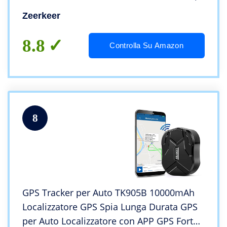
Portatile GPS Tracker per Bambini o
Zeerkeer
Anziani, Geo-fence Alarm, App Gratuita
(1500mAh)
8.8
Controlla Su Amazon
8
GPS Tracker per Auto TK905B 10000mAh
Localizzatore GPS Spia Lunga Durata GPS
per Auto Localizzatore con APP GPS Forte