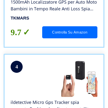
1500mAh Localizzatore GPS per Auto Moto
Bambini in Tempo Reale Anti Loss Spia
Con Il Buco Della Serratura GPS Tracker
TKMARS
Portatile Impermeabile Magnetico TK913
9.7
Controlla Su Amazon
4
ildetective Micro Gps Tracker spia