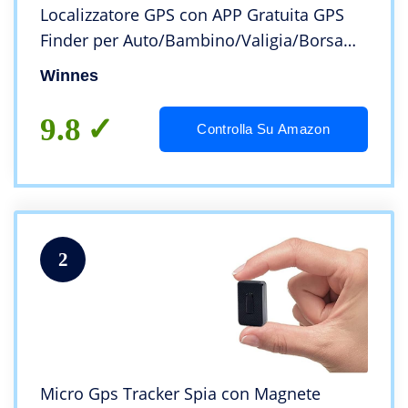
Localizzatore GPS con APP Gratuita GPS
Finder per Auto/Bambino/Valigia/Borsa
Magnete Antifurto Avviso di vibrazione
Winnes
Geo-fence,Winnes TK913 1500mAh
Impermeabile
9.8
Controlla Su Amazon
2
Micro Gps Tracker Spia con Magnete