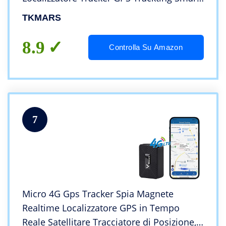
Alarm Antifurto Auto Elettronico IP66
TKMARS
Impermeabile con 150 Giorni in Standby
4GTK905B
8.9
Controlla Su Amazon
7
Micro 4G Gps Tracker Spia Magnete
Realtime Localizzatore GPS in Tempo
Reale Satellitare Tracciatore di Posizione,