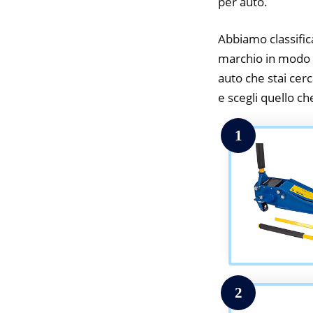
per auto.
Abbiamo classifica
marchio in modo da
auto che stai cerc
e scegli quello che
1
2