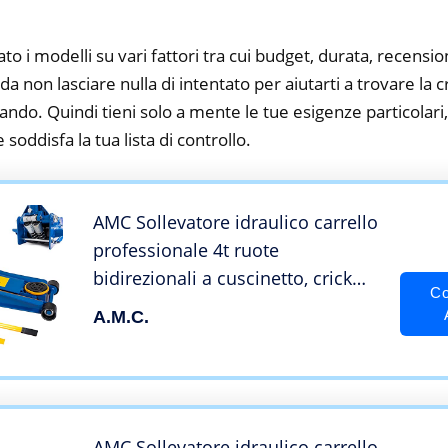
to i modelli su vari fattori tra cui budget, durata, recension
 non lasciare nulla di intentato per aiutarti a trovare la cr
ando. Quindi tieni solo a mente le tue esigenze particolari, s
 soddisfa la tua lista di controllo.
AMC Sollevatore idraulico carrello
professionale 4t ruote
bidirezionali a cuscinetto, crick
Co
martinetto Auto cric Idraulico
A.M.C.
assetto super ribassato
professionale per veicoli, auto
alzata doppio pistone
AMC Sollevatore idraulico carrello