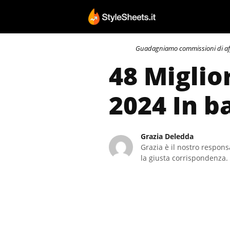
Vai
al
contenuto
Guadagniamo commissioni di affili
48 Miglior
2024 In b
Grazia Deledda
Grazia è il nostro responsa
la giusta corrispondenza. 