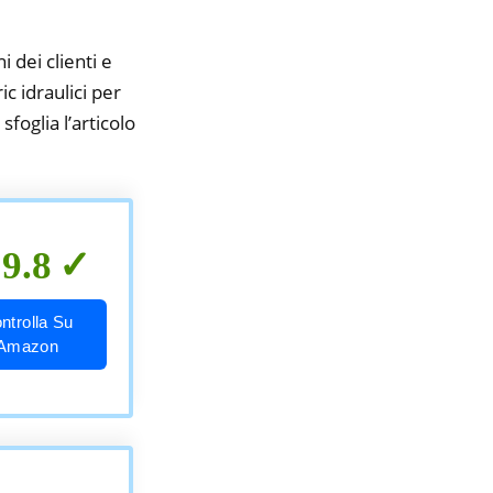
i dei clienti e
ic idraulici per
foglia l’articolo
9.8
ntrolla Su
Amazon