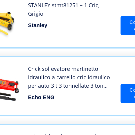
STANLEY stmt81251 – 1 Cric,
Grigio
Co
Stanley
Crick sollevatore martinetto
idraulico a carrello cric idraulico
per auto 3 t 3 tonnellate 3 ton
Co
super ribassato per auto e
Echo ENG
furgoni – echoENG – MA CC 300R