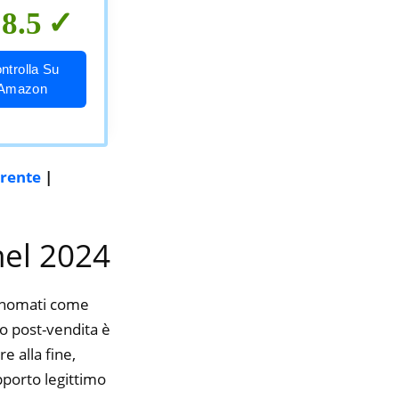
8.5
ntrolla Su
Amazon
irente
|
 nel 2024
rinomati come
io post-vendita è
e alla fine,
pporto legittimo