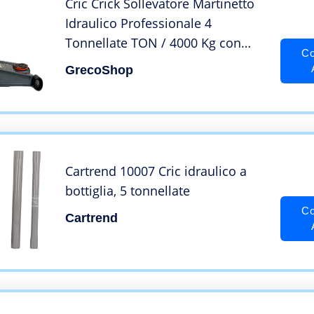
Cric Crick Sollevatore Martinetto
Idraulico Professionale 4
Tonnellate TON / 4000 Kg con
Co
Doppio Pistone e Ruote
GrecoShop
Bidirezionali per Auto Veicoli
Assetto Basso Ribassato
Cartrend 10007 Cric idraulico a
bottiglia, 5 tonnellate
Co
Cartrend