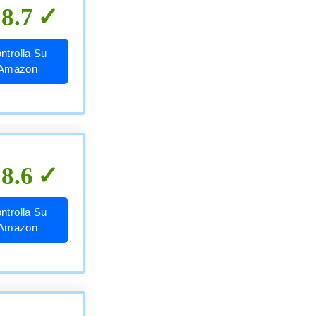
8.7
ntrolla Su
Amazon
8.6
ntrolla Su
Amazon