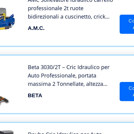
professionale 2t ruote
bidirezionali a cuscinetto, crick
Co
martinetto Cric Auto Idraulico
A.M.C.
assetto ribassato professionale
per veicoli, auto e moto con
valigetta
Beta 3030/2T – Cric Idraulico per
Auto Professionale, portata
massima 2 Tonnellate, altezza
Co
massima 52cm, modello a
BETA
Carrello con 6 ruote ad alta
resistenza, per pavimentazioni
sconnesse e irregolari