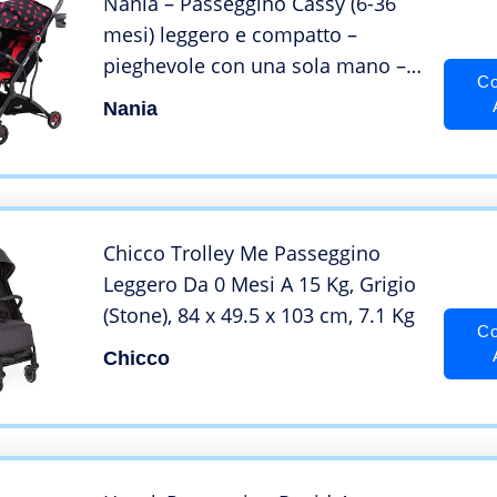
Nania – Passeggino Cassy (6-36
mesi) leggero e compatto –
pieghevole con una sola mano –
Co
posizione sdraiata – borsa per il
Nania
trasporto inclusa – Disney
(Mickey)
Chicco Trolley Me Passeggino
Leggero Da 0 Mesi A 15 Kg, Grigio
(Stone), ‎84 x 49.5 x 103 cm, 7.1 Kg
Co
Chicco