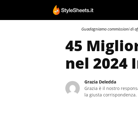
Vai
al
contenuto
Guadagniamo commissioni di affili
45 Miglio
nel 2024 
Grazia Deledda
Grazia è il nostro responsa
la giusta corrispondenza. 