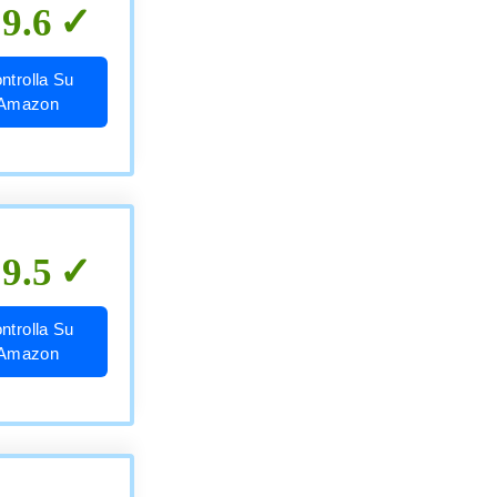
9.6
ntrolla Su
Amazon
9.5
ntrolla Su
Amazon