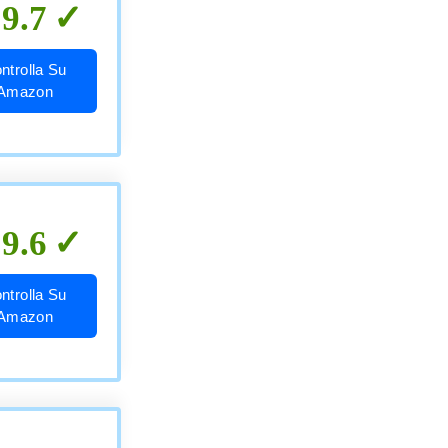
9.7
ntrolla Su
Amazon
9.6
ntrolla Su
Amazon