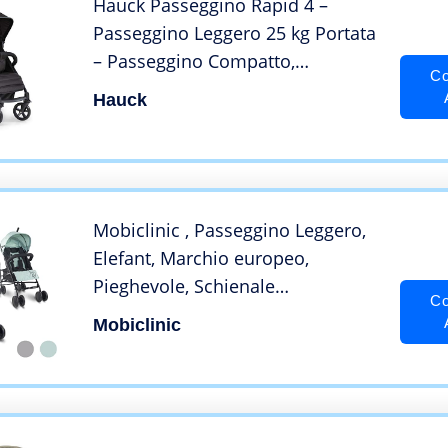
Hauck Passeggino Rapid 4 –
Passeggino Leggero 25 kg Portata
– Passeggino Compatto,
Co
Pieghevole e Regolabile –
Hauck
Passeggino Reclinabile, Adatto
dalla Nascita – Grande
Portaoggetti – Nero
Mobiclinic , Passeggino Leggero,
Elefant, Marchio europeo,
Pieghevole, Schienale
Co
reclinabile,15 kg, Doppio sistema
Mobiclinic
di sicurezza, Ruote rimovibili,
Cintura regolabile in 5 punti,
Grigio e nero