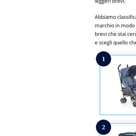
leggeri brevi.
Abbiamo classifica
marchio in modo da
brevi che stai cer
e scegli quello che
1
2