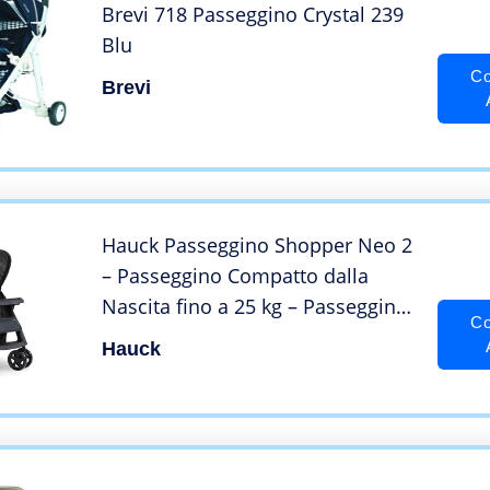
Brevi 718 Passeggino Crystal 239
Blu
Co
Brevi
Hauck Passeggino Shopper Neo 2
– Passeggino Compatto dalla
Nascita fino a 25 kg – Passeggino
Co
Pieghevole con 2 Portabibite,
Hauck
Reclinabile con Finestrina –
Grande Cesto Portaoggetti –
Grigio (Melange)