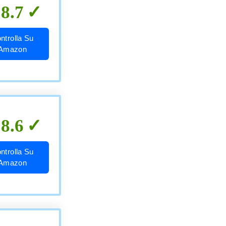
8.7
ntrolla Su
Amazon
8.6
ntrolla Su
Amazon