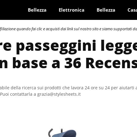
Bellezza
Elettronica
Bellezza
Cas
azione quando fai clic e acquisti dai link sul nostro sito e siamo supportati dai 
re passeggini legge
In base a 36 Recen
bile della ricerca sui prodotti che lavora 24 ore su 24 per aiutarti 
Puoi contattarla a grazia@stylesheets.it