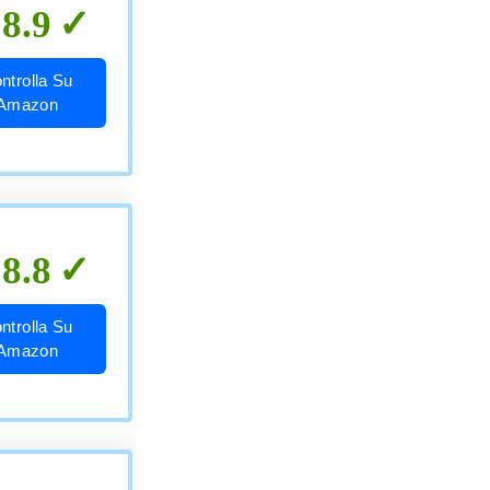
8.9
ntrolla Su
Amazon
8.8
ntrolla Su
Amazon