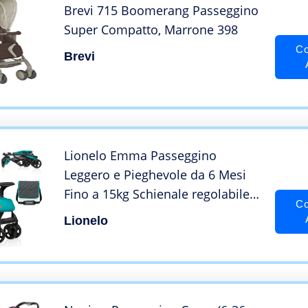
Brevi 715 Boomerang Passeggino
Super Compatto, Marrone 398
Co
Brevi
Lionelo Emma Passeggino
Leggero e Pieghevole da 6 Mesi
Fino a 15kg Schienale regolabile
Co
alla posizione sdraiata, Cinture a
Lionelo
5-punti, Ammortizzatori
Cappotina XXL Vassoio
portabibite Borsa per genitori