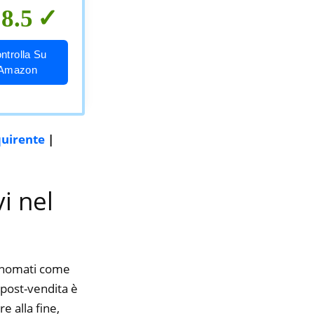
8.5
ntrolla Su
Amazon
quirente
|
i nel
rinomati come
o post-vendita è
e alla fine,