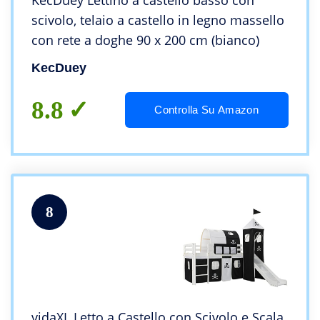
KecDuey Lettino a castello basso con
scivolo, telaio a castello in legno massello
con rete a doghe 90 x 200 cm (bianco)
KecDuey
8.8
Controlla Su Amazon
8
vidaXL Letto a Castello con Scivolo e Scala