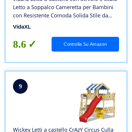
Letto a Soppalco Cameretta per Bambini
con Resistente Comoda Solida Stile da
Favola in Pino 97x208cm
VidaXL
8.6
Controlla Su Amazon
9
Wickey Letti a castello CrAzY Circus Culla