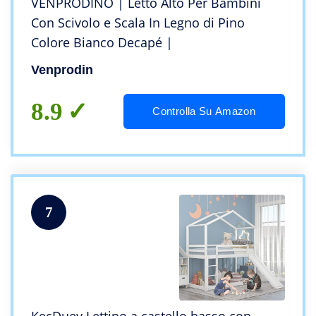
VENPRODINO | Letto Alto Per Bambini
Con Scivolo e Scala In Legno di Pino
Colore Bianco Decapé |
Venprodin
8.9
Controlla Su Amazon
7