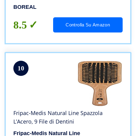
arrotondato. linea”le naturelle”
BOREAL
8.5
Controlla Su Amazon
10
Fripac-Medis Natural Line Spazzola
L’Acero, 9 File di Dentini
Fripac-Medis Natural Line