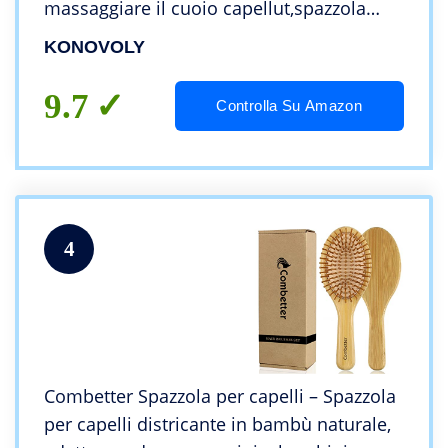
massaggiare il cuoio capellut,spazzola
legno per donne uomini bambini,set
KONOVOLY
regalo per sottili/ricci/secchi capelli
9.7
Controlla Su Amazon
4
Combetter Spazzola per capelli – Spazzola
per capelli districante in bambù naturale,