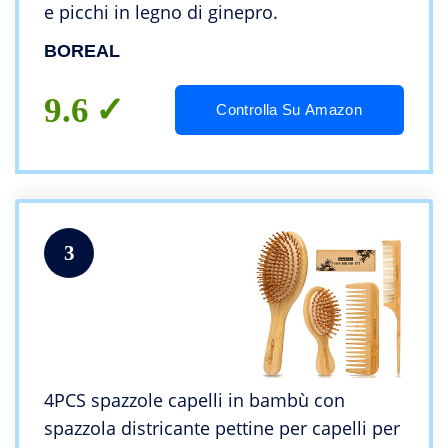
e picchi in legno di ginepro.
BOREAL
9.6
Controlla Su Amazon
3
4PCS spazzole capelli in bambù con
spazzola districante pettine per capelli per