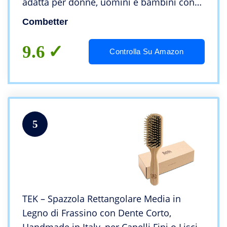
adatta per donne, uomini e bambini con
capelli spessi/sottili/crespi/secchi,
Combetter
massaggia il cuoio capelluto
9.6
Controlla Su Amazon
5
TEK – Spazzola Rettangolare Media in
Legno di Frassino con Dente Corto,