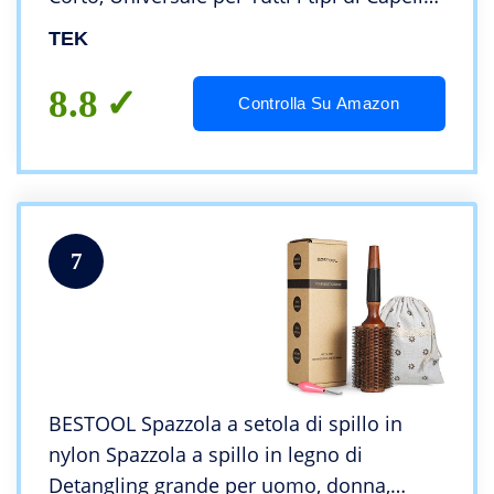
– 22 x 6 cm
TEK
8.8
Controlla Su Amazon
7
BESTOOL Spazzola a setola di spillo in
nylon Spazzola a spillo in legno di
Detangling grande per uomo, donna,