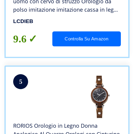
uomo con cervo di struzzo Orologio da
polso imitazione imitazione cassa in legno
Coppia cinturino in pelle morbida al
LCDIEB
quarzo da donna amante da polso, cervo
B
9.6
Controlla Su Amazon
5
RORIOS Orologio in Legno Donna