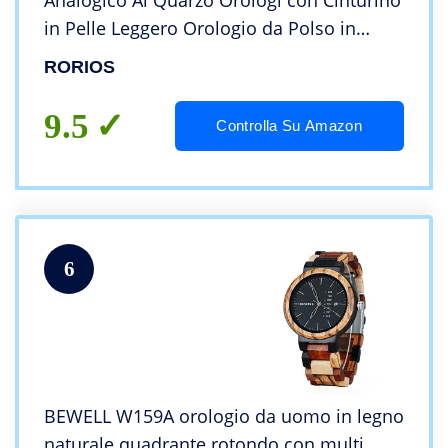
Analogico Al Quarzo Orologi con Cinturino
in Pelle Leggero Orologio da Polso in
Legno
RORIOS
9.5
Controlla Su Amazon
6
BEWELL W159A orologio da uomo in legno
naturale quadrante rotondo con multi