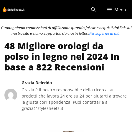
Vai
Menu
al
contenuto
Guadagniamo commissioni di affiliazione quando fai clic e acquisti dai link sul
nostro sito e siamo supportati dai nostri lettori.
Per saperne di più.
48 Migliore orologi da
polso in legno nel 2024 In
base a 822 Recensioni
Grazia Deledda
Grazia è il nostro responsabile della ricerca sui
prodotti che lavora 24 ore su 24 per aiutarti a trovare
la giusta corrispondenza. Puoi contattarla a
grazia@stylesheets.it