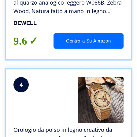
al quarzo analogico leggero W086B, Zebra
Wood, Natura fatto a mano in legno
ambientale lightweigh boomboo Mens
BEWELL
Wathes Regali
9.6
Controlla Su Amazon
4
Orologio da polso in legno creativo da