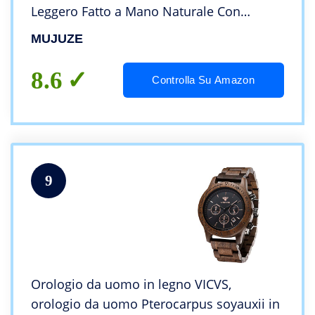
Leggero Fatto a Mano Naturale Con
Puntatore Luminoso (Legno d’ulivo)
MUJUZE
8.6
Controlla Su Amazon
9
Orologio da uomo in legno VICVS,
orologio da uomo Pterocarpus soyauxii in