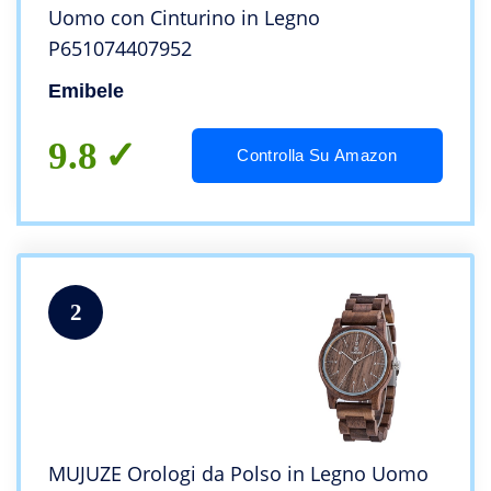
Uomo con Cinturino in Legno
P651074407952
Emibele
9.8
Controlla Su Amazon
2
MUJUZE Orologi da Polso in Legno Uomo