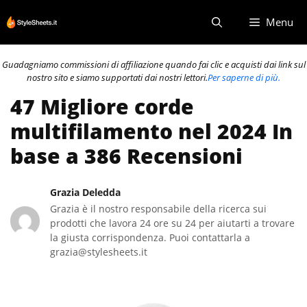
Vai
Menu
al
contenuto
Guadagniamo commissioni di affiliazione quando fai clic e acquisti dai link sul
nostro sito e siamo supportati dai nostri lettori.
Per saperne di più.
47 Migliore corde
multifilamento nel 2024 In
base a 386 Recensioni
Grazia Deledda
Grazia è il nostro responsabile della ricerca sui
prodotti che lavora 24 ore su 24 per aiutarti a trovare
la giusta corrispondenza. Puoi contattarla a
grazia@stylesheets.it