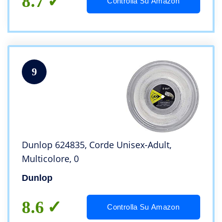
8.7
Controlla Su Amazon
9
Dunlop 624835, Corde Unisex-Adult,
Multicolore, 0
Dunlop
8.6
Controlla Su Amazon