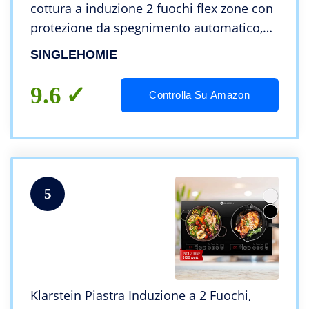
cottura a induzione 2 fuochi flex zone con
protezione da spegnimento automatico,
Blocco di sicurezza per
SINGLEHOMIE
bambini,Timer,Controllo tattile, 3500W
Nero
9.6
Controlla Su Amazon
5
Klarstein Piastra Induzione a 2 Fuochi,