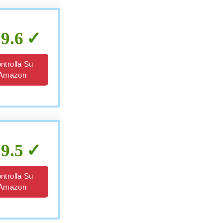
9.6
ntrolla Su
Amazon
9.5
ntrolla Su
Amazon