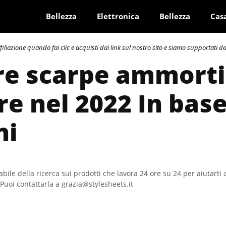
Bellezza
Elettronica
Bellezza
Cas
azione quando fai clic e acquisti dai link sul nostro sito e siamo supportati dai 
re scarpe ammorti
 nel 2022 In base
ni
bile della ricerca sui prodotti che lavora 24 ore su 24 per aiutarti 
Puoi contattarla a grazia@stylesheets.it