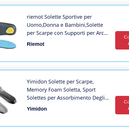
riemot Solette Sportive per
Uomo,Donna e Bambini,Solette
per Scarpe con Supporti per Archi
Co
e Tallone,Solette Comfort,Piedi
Riemot
Piatti Ammortizzanti,Solette
Uomo Verde Oliva 44-45EU
Yimidon Solette per Scarpe,
Memory Foam Soletta, Sport
Solettes per Assorbimento Degli
Co
Urti e Ammortizzazione per Piedi,
Yimidon
Comfort, Soffice, Utili per
Camminare e Correre, 1 Paio – M