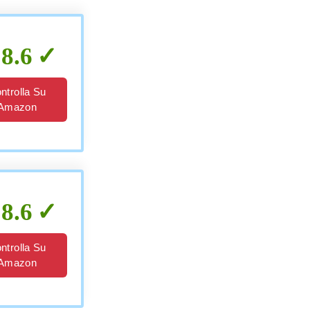
8.6
ntrolla Su
Amazon
8.6
ntrolla Su
Amazon