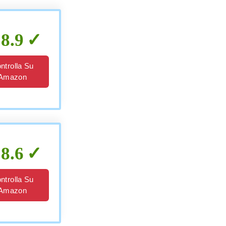
8.9
ntrolla Su
Amazon
8.6
ntrolla Su
Amazon