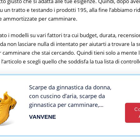
tto giusto che si adatta alle tue esigenze. Quindi, dopo av
su un tratto e testando i prodotti 195, alla fine l’abbiamo r
pe ammortizzate per camminare.
to i modelli su vari fattori tra cui budget, durata, recension
 non lasciare nulla di intentato per aiutarti a trovare la 
camminare che stai cercando. Quindi tieni solo a mente l
a l’articolo e scegli quello che soddisfa la tua lista di controll
Scarpe da ginnastica da donna,
con cuscino d’aria, scarpe da
ginnastica per camminare,
Co
atletica, ammortizzante, leggere,
VANVENE
da jogging, Giallo, 36 EU