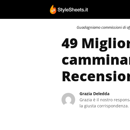
Vai
al
contenuto
Guadagniamo commissioni di affili
49 Miglio
camminare
Recensio
Grazia Deledda
Grazia è il nostro responsa
la giusta corrispondenza. 