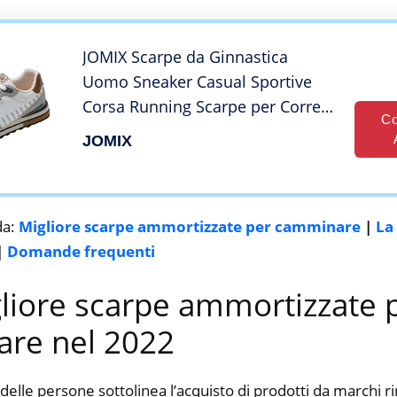
JOMIX Scarpe da Ginnastica
Uomo Sneaker Casual Sportive
Corsa Running Scarpe per Correre
Co
Camminare Trail Trekking
JOMIX
NU1317-2 (Bianco, 42)
da:
Migliore scarpe ammortizzate per camminare
|
La
|
Domande frequenti
gliore scarpe ammortizzate 
re nel 2022
delle persone sottolinea l’acquisto di prodotti da marchi 