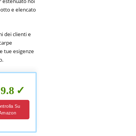
er estenuato noi
idotto e elencato
i dei clienti e
scarpe
e tue esigenze
o.
9.8
ntrolla Su
Amazon