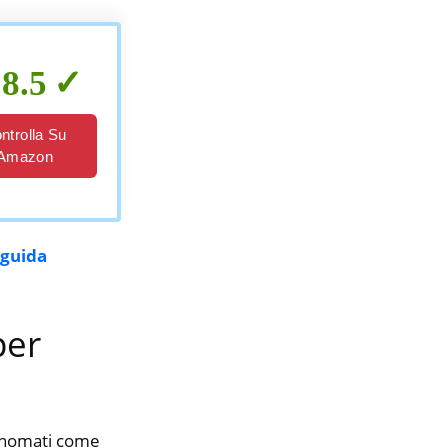
8.5
ntrolla Su
Amazon
 guida
per
rinomati come