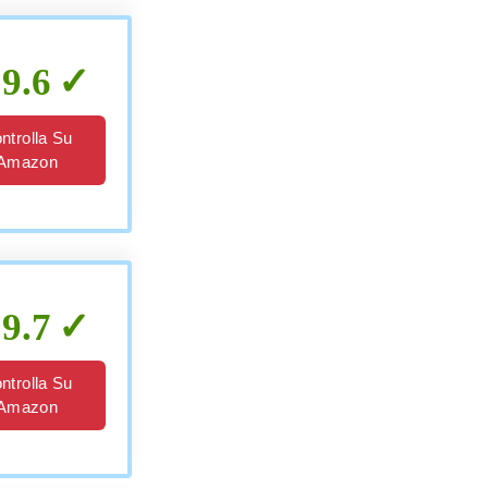
9.6
ntrolla Su
Amazon
9.7
ntrolla Su
Amazon