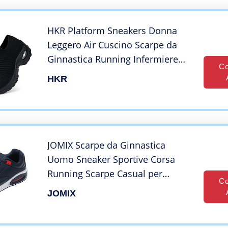
HKR Platform Sneakers Donna
Leggero Air Cuscino Scarpe da
Ginnastica Running Infermiere
Co
Lavoro Leggero Tennis per
HKR
Camminata Senza Lacci Nero 38
EU
JOMIX Scarpe da Ginnastica
Uomo Sneaker Sportive Corsa
Running Scarpe Casual per
Co
Correre Camminare Trail Trekking
JOMIX
NU138-3 (Blu, 43)