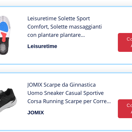
Leisuretime Solette Sport
Comfort, Solette massaggianti
con plantare plantare
Co
ammortizzante Assorbente per
Leisuretime
camminare e correre su solette
unisex (42-48EU)
JOMIX Scarpe da Ginnastica
Uomo Sneaker Casual Sportive
Corsa Running Scarpe per Correre
Co
Camminare Trail Trekking
JOMIX
NU1572-1 (Nero, 43)