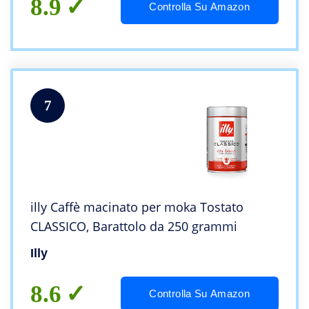
8.9
Controlla Su Amazon
7
illy Caffè macinato per moka Tostato
CLASSICO, Barattolo da 250 grammi
Illy
8.6
Controlla Su Amazon