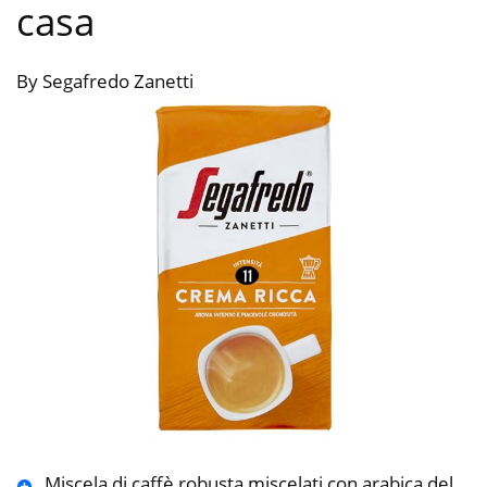
casa
By Segafredo Zanetti
Miscela di caffè robusta miscelati con arabica del