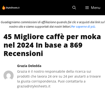
Vai
Menu
al
contenuto
Guadagniamo commissioni di affiliazione quando fai clic e acquisti dai link sul
nostro sito e siamo supportati dai nostri lettori.
Per saperne di più.
45 Migliore caffè per moka
nel 2024 In base a 869
Recensioni
Grazia Deledda
Grazia è il nostro responsabile della ricerca sui
prodotti che lavora 24 ore su 24 per aiutarti a trovare
la giusta corrispondenza. Puoi contattarla a
grazia@stylesheets.it