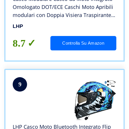
Omologato DOT/ECE Caschi Moto Apribili
modulari con Doppia Visiera Traspirante E
Confortevole, per Adulti, Donne E Uomini
LHP
(Color : Black A)
8.7
Controlla Su Amazon
9
LHP Casco Moto Bluetooth Integrato Flip