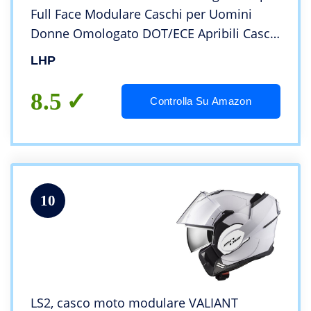
Full Face Modulare Caschi per Uomini
Donne Omologato DOT/ECE Apribili Casco
Anti-Fog Doppio Specchio Risposta
LHP
Automatica (Color : Blue)
8.5
Controlla Su Amazon
10
LS2, casco moto modulare VALIANT