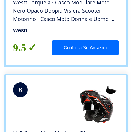
Westt Torque X · Casco Modulare Moto
Nero Opaco Doppia Visiera Scooter
Motorino · Casco Moto Donna e Uomo ·
Omologato ECE (S (55-56cm), Nero)
Westt
9.5
Controlla Su Amazon
6