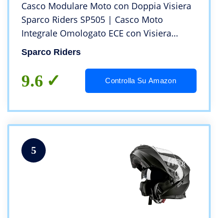
Casco Modulare Moto con Doppia Visiera
Sparco Riders SP505 | Casco Moto
Integrale Omologato ECE con Visiera
Doppia Antigraffio | Casco Moto Modulare
Sparco Riders
Uomo & Donna| NERO / ROSSO OPACO |
M
9.6
Controlla Su Amazon
5