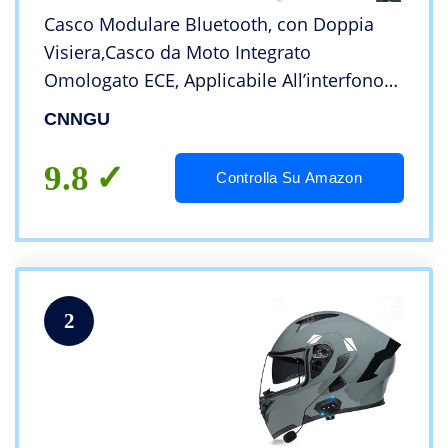
Casco Modulare Bluetooth, con Doppia
Visiera,Casco da Moto Integrato
Omologato ECE, Applicabile All’interfono
in Tempo Reale per La Flotta di Moto,
CNNGU
Conducente Principale E Copilota
9.8
Controlla Su Amazon
2