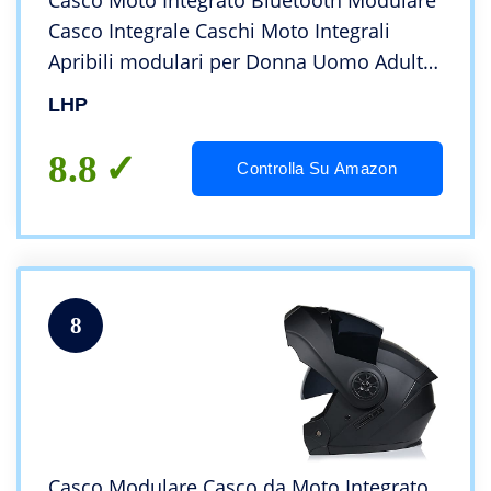
Casco Moto Integrato Bluetooth Modulare
Casco Integrale Caschi Moto Integrali
Apribili modulari per Donna Uomo Adulti
DOT/ECE Omologato con Doppia Visiera
LHP
(Color : Green B)
8.8
Controlla Su Amazon
8
Casco Modulare Casco da Moto Integrato