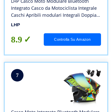
LHP Casco Moto Modulare Bluetooth
Integrato Casco da Motociclista Integrale
Caschi Apribili modulari Integrali Doppia
Visiera DOT/ECE Omologato for Donna
LHP
Uomo Adulti (Color : Black B)
8.9
Controlla Su Amazon
7