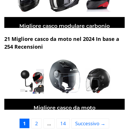
21 Migliore casco da moto nel 2024 In base a
254 Recensioni
Pagina
Pagina
Pagina
1
2
…
14
Successivo
→