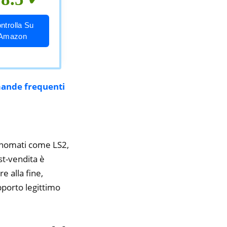
ntrolla Su
Amazon
ande frequenti
rinomati come LS2,
ost-vendita è
e alla fine,
pporto legittimo