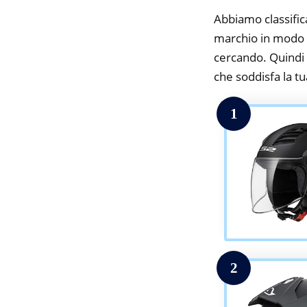
Abbiamo classifica
marchio in modo da
cercando. Quindi t
che soddisfa la tua
1
2