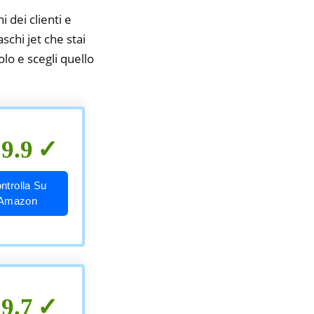
i dei clienti e
schi jet che stai
olo e scegli quello
9.9
ntrolla Su
Amazon
9.7