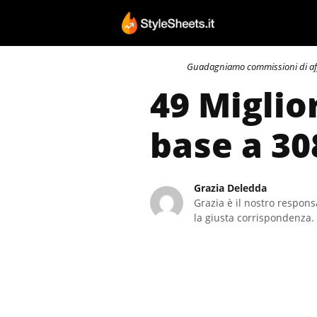
Vai
al
contenuto
Guadagniamo commissioni di affili
49 Miglior
base a 30
Grazia Deledda
Grazia è il nostro responsa
la giusta corrispondenza. 