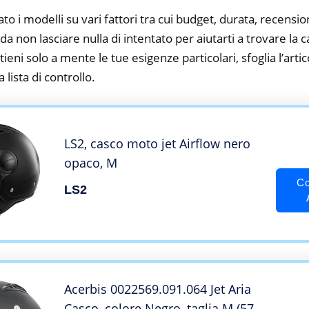
to i modelli su vari fattori tra cui budget, durata, recension
 non lasciare nulla di intentato per aiutarti a trovare la ca
ieni solo a mente le tue esigenze particolari, sfoglia l’artic
 lista di controllo.
LS2, casco moto jet Airflow nero
opaco, M
Co
LS2
Acerbis 0022569.091.064 Jet Aria
Casco, colore Negro, taglia M (57-