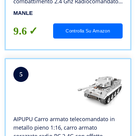
combattimento 2.4 Ghz Radiocomandato
Carro Armato Militare Giocattolo
MANLE
Rotazione a 270° Suoni Realistici (verde)
9.6
Controlla Su Amazon
5
AIPUPU Carro armato telecomandato in
metallo pieno 1:16, carro armato