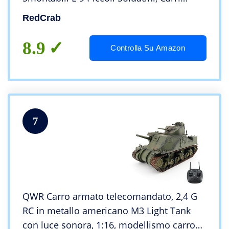
Armati Dell’esercito e Uomini Dell’esercito
RedCrab
Giocattoli Set
8.9
Controlla Su Amazon
7
QWR Carro armato telecomandato, 2,4 G
RC in metallo americano M3 Light Tank
con luce sonora, 1:16, modellismo carro