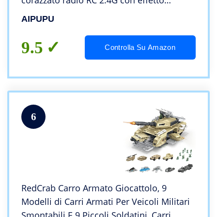
corazzato radio RC 2.4G con effetto
fumogeno luminoso e sonoro,
AIPUPU
simulazione del carro armato
telecomandato della seconda guerra mo
9.5
Controlla Su Amazon
6
RedCrab Carro Armato Giocattolo, 9
Modelli di Carri Armati Per Veicoli Militari
Smontabili E 9 Piccoli Soldatini, Carri