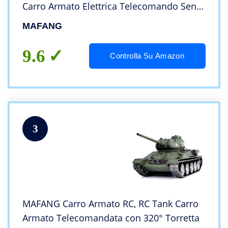
Carro Armato Elettrica Telecomando Senza
Fili di Ricarica A 4 Canali, Adatto A Bambini
MAFANG
E Adulti di Diverse età
9.6
Controlla Su Amazon
3
MAFANG Carro Armato RC, RC Tank Carro
Armato Telecomandata con 320° Torretta