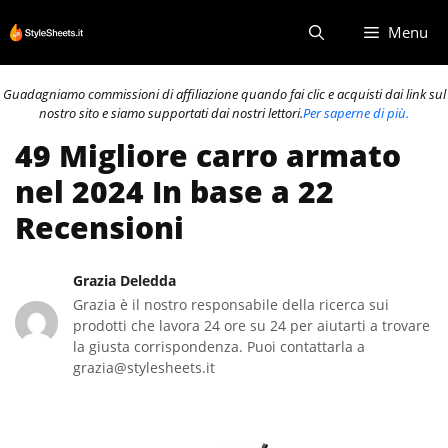
Vai
Menu
al
contenuto
Guadagniamo commissioni di affiliazione quando fai clic e acquisti dai link sul
nostro sito e siamo supportati dai nostri lettori.
Per saperne di più.
49 Migliore carro armato
nel 2024 In base a 22
Recensioni
Grazia Deledda
Grazia è il nostro responsabile della ricerca sui
prodotti che lavora 24 ore su 24 per aiutarti a trovare
la giusta corrispondenza. Puoi contattarla a
grazia@stylesheets.it