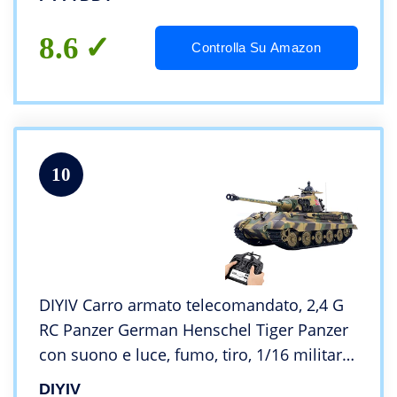
Road Regalo Giocattolo Per Bambini Adulti
8.6
Controlla Su Amazon
10
DIYIV Carro armato telecomandato, 2,4 G
RC Panzer German Henschel Tiger Panzer
con suono e luce, fumo, tiro, 1/16 militare
carro armato giocattolo regalo per adulti e
DIYIV