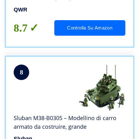
armato giocattolo
QWR
8.7
Controlla Su Amazon
8
Sluban M38-B0305 – Modellino di carro
armato da costruire, grande
Sluban