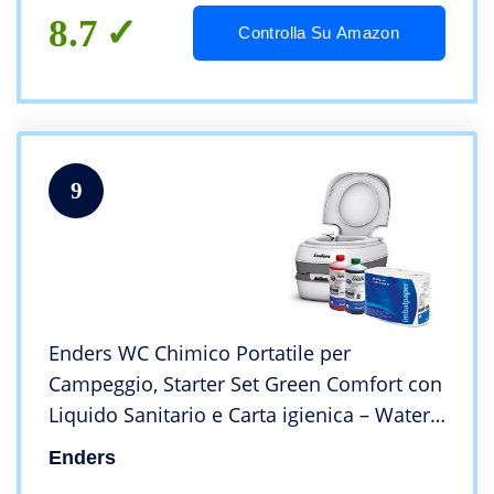
8.7
Controlla Su Amazon
9
Enders WC Chimico Portatile per
Campeggio, Starter Set Green Comfort con
Liquido Sanitario e Carta igienica – Water
Portatile, WC da Campeggio, WC Camper,
Enders
Bagno Chimico