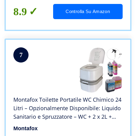
8.9
Controlla Su Amazon
7
Montafox Toilette Portatile WC Chimico 24
Litri – Opzionalmente Disponibile: Liquido
Sanitario e Spruzzatore – WC + 2 x 2L +
Polizia siringa
Montafox