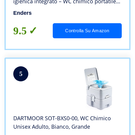
igienica integrato – WC chimico portatile
campeggio perfetto per Camper, Barca,
Enders
Roulotte, Auto, Viaggio, Casa #4999
9.5
Controlla Su Amazon
5
DARTMOOR SOT-BXS0-00, WC Chimico
Unisex Adulto, Bianco, Grande