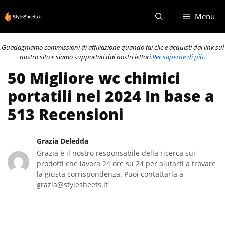
Vai
Menu
al
contenuto
Guadagniamo commissioni di affiliazione quando fai clic e acquisti dai link sul
nostro sito e siamo supportati dai nostri lettori.
Per saperne di più.
50 Migliore wc chimici
portatili nel 2024 In base a
513 Recensioni
Grazia Deledda
Grazia è il nostro responsabile della ricerca sui
prodotti che lavora 24 ore su 24 per aiutarti a trovare
la giusta corrispondenza. Puoi contattarla a
grazia@stylesheets.it