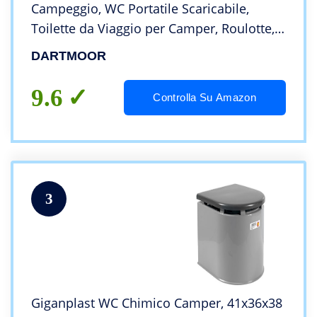
Campeggio, WC Portatile Scaricabile,
Toilette da Viaggio per Camper, Roulotte,
Barca, Toilette con Vasino Cassetta
DARTMOOR
Mobile, Toilette con Pompa a Pistone
9.6
Controlla Su Amazon
3
Giganplast WC Chimico Camper, 41x36x38