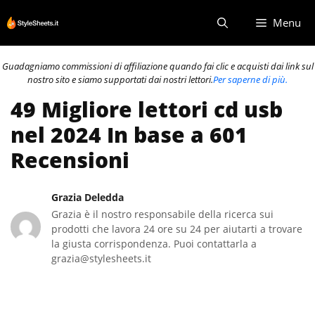
Vai
Menu
al
contenuto
Guadagniamo commissioni di affiliazione quando fai clic e acquisti dai link sul
nostro sito e siamo supportati dai nostri lettori.
Per saperne di più.
49 Migliore lettori cd usb
nel 2024 In base a 601
Recensioni
Grazia Deledda
Grazia è il nostro responsabile della ricerca sui
prodotti che lavora 24 ore su 24 per aiutarti a trovare
la giusta corrispondenza. Puoi contattarla a
grazia@stylesheets.it