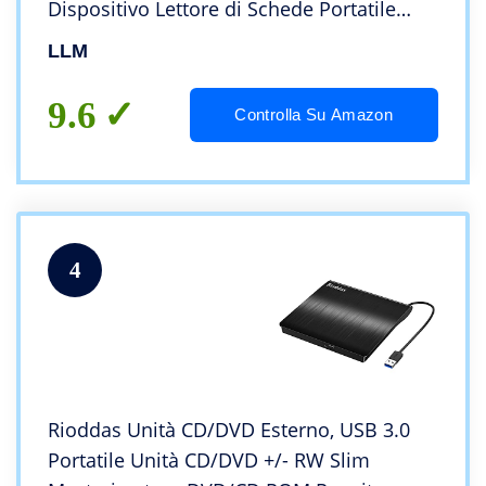
Dispositivo Lettore di Schede Portatile
Ultra Slim External Disc Per Mac/OS/ME/
LLM
2000/XP/Vista/7/8/10
9.6
Controlla Su Amazon
4
Rioddas Unità CD/DVD Esterno, USB 3.0
Portatile Unità CD/DVD +/- RW Slim