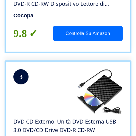
DVD-R CD-RW Dispositivo Lettore di
Schede Portatile Ultra Slim External Disc
Cocopa
Per Windows 98/ME/
2000/XP/Vista/7/8/10/11
9.8
Controlla Su Amazon
3
DVD CD Externo, Unità DVD Esterna USB
3.0 DVD/CD Drive DVD-R CD-RW