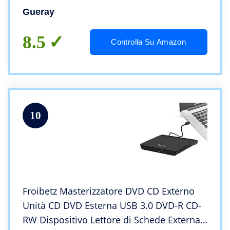
Riproduzione MP3 Ingresso AUX da 3,5
Gueray
mm Jack per cuffie Display LCD
8.5
Controlla Su Amazon
10
Froibetz Masterizzatore DVD CD Externo
Unità CD DVD Esterna USB 3.0 DVD-R CD-
RW Dispositivo Lettore di Schede External