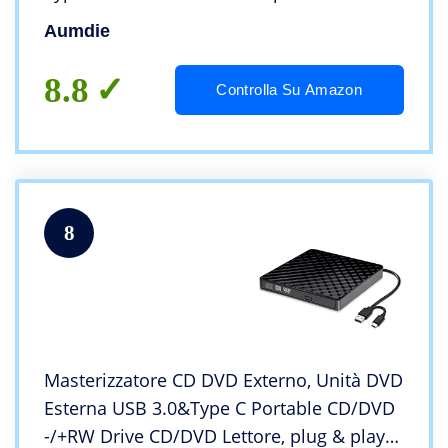
11/10/XP/8/7,Vista/Linux/MacOS,Laptop,D
Aumdie
esktop,Macbook
8.8
Controlla Su Amazon
8
Masterizzatore CD DVD Externo, Unità DVD
Esterna USB 3.0&Type C Portable CD/DVD
-/+RW Drive CD/DVD Lettore, plug & play/