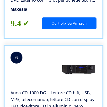
DVD Esterno con 1 Slot per Schede SD, 1
TF e 2 Portas USB, DVD 8XCD 24XSuper
Maxesla
Veloce, Basso Rumore Lettore DVD
Esterno, PC Mac
9.4
Controlla Su Amazon
6
Auna CD-1000 DG – Lettore CD hifi, USB,
MP3, telecomando, lettore CD con display
LED, ricevitore CD in alluminio, nero