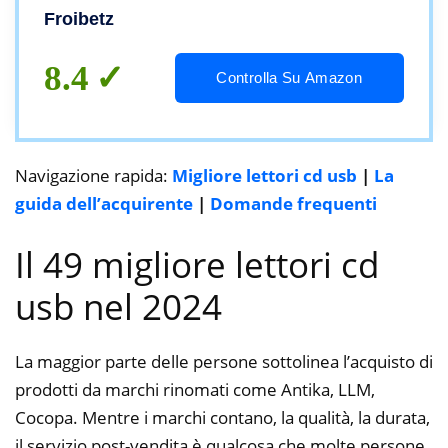
Disc con Mac/OS/XP/Win10/Win7/Win8
Froibetz
8.4
Controlla Su Amazon
Navigazione rapida:
Migliore lettori cd usb
|
La
guida dell’acquirente
|
Domande frequenti
Il 49 migliore lettori cd
usb nel 2024
La maggior parte delle persone sottolinea l’acquisto di
prodotti da marchi rinomati come Antika, LLM,
Cocopa. Mentre i marchi contano, la qualità, la durata,
il servizio post-vendita è qualcosa che molte persone