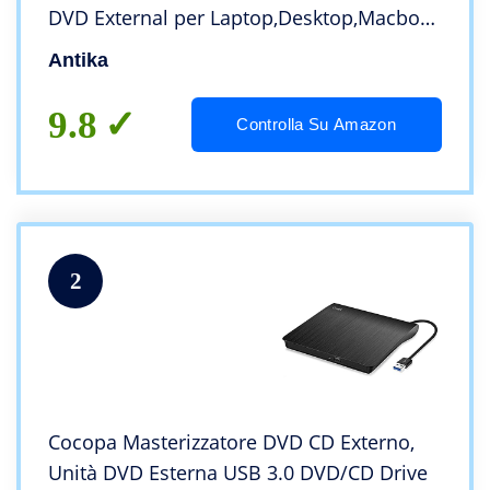
DVD External per Laptop,Desktop,Macbook
Air/Pro/OS/XP/Win11/Win10/Win7/Win8
Antika
9.8
Controlla Su Amazon
2
Cocopa Masterizzatore DVD CD Externo,
Unità DVD Esterna USB 3.0 DVD/CD Drive