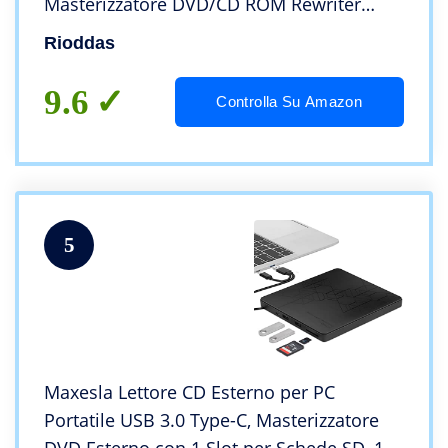
Masterizzatore DVD/CD ROM Rewriter
Burner compatibile con laptop PC desktop
Rioddas
Windows Linux OS Apple Mac
9.6
Controlla Su Amazon
5
Maxesla Lettore CD Esterno per PC
Portatile USB 3.0 Type-C, Masterizzatore