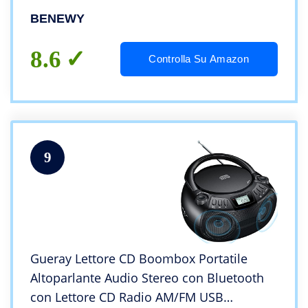
a basso rumore, Slim drive per Laptop,
BENEWY
Desktop, Mac, Macbook,
OS/Windows/Linux
8.6
Controlla Su Amazon
9
Gueray Lettore CD Boombox Portatile
Altoparlante Audio Stereo con Bluetooth
con Lettore CD Radio AM/FM USB