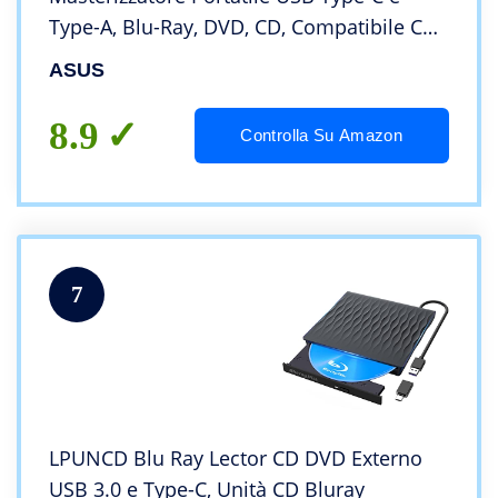
Type-A, Blu-Ray, DVD, CD, Compatibile Con
Windows e Mac, Supporto M-DISC,
ASUS
Software di Backup Incluso, Ultraslim,
Nero
8.9
Controlla Su Amazon
7
LPUNCD Blu Ray Lector CD DVD Externo
USB 3.0 e Type-C, Unità CD Bluray