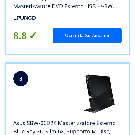
Masterizzatore DVD Esterno USB +/-RW
per Laptop, Desktop, iMac, MacBook,
LPUNCD
Compatibile con Windows
11/10/XP/8/7/Vista/Linux/MacOS
8.8
Controlla Su Amazon
8
Asus SBW-06D2X Masterizzatore Esterno
Blue Ray 3D Slim 6X, Supporto M-Disc,