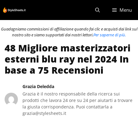
Vai
Menu
al
contenuto
Guadagniamo commissioni di affiliazione quando fai clic e acquisti dai link sul
nostro sito e siamo supportati dai nostri lettori.
Per saperne di più.
48 Migliore masterizzatori
esterni blu ray nel 2024 In
base a 75 Recensioni
Grazia Deledda
Grazia è il nostro responsabile della ricerca sui
prodotti che lavora 24 ore su 24 per aiutarti a trovare
la giusta corrispondenza. Puoi contattarla a
grazia@stylesheets.it