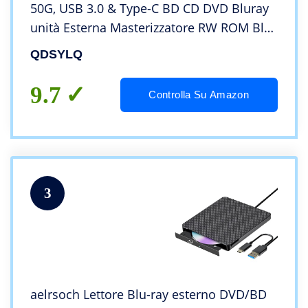
50G, USB 3.0 & Type-C BD CD DVD Bluray
unità Esterna Masterizzatore RW ROM Blu-
ray drive per laptop Mac PC Windows
QDSYLQ
11/10/8/7/XP/Linux/MacOS HD 1080P
9.7
Controlla Su Amazon
3
aelrsoch Lettore Blu-ray esterno DVD/BD