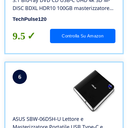
3.1 Blu-ray DVD CD USB-C UHD 4k 3D M-
DISC BDXL HDR10 100GB masterizzatore
Burner Superdrive BD Imperator
TechPulse120
Pacchetto Alluminio Argento
9.5
Controlla Su Amazon
6
ASUS SBW-06D5H-U Lettore e
Masterizzatore Portatile USB Type-C e