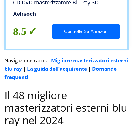
CD DVD masterizzatore Blu-ray 3D
portatile, lettore Blu-ray esterno USB 3.0 e
Aelrsoch
di tipo C, adatto per Windows XP/7/8/10
8.5
Controlla Su Amazon
Navigazione rapida:
Migliore masterizzatori esterni
blu ray
|
La guida dell’acquirente
|
Domande
frequenti
Il 48 migliore
masterizzatori esterni blu
ray nel 2024