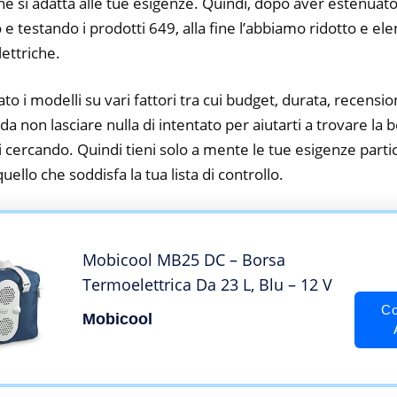
he si adatta alle tue esigenze. Quindi, dopo aver estenuato
o e testando i prodotti 649, alla fine l’abbiamo ridotto e el
ettriche.
to i modelli su vari fattori tra cui budget, durata, recension
a non lasciare nulla di intentato per aiutarti a trovare la
i cercando. Quindi tieni solo a mente le tue esigenze partico
 quello che soddisfa la tua lista di controllo.
Mobicool MB25 DC – Borsa
Termoelettrica Da 23 L, Blu – 12 V
Co
Mobicool