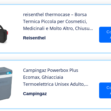
reisenthel thermocase – Borsa
Termica Piccola per Cosmetici,
Medicinali e Molto Altro, Chiusura
Co
con Cerniera, Adatta per Viaggio,
Reisenthel
Tessuto Idrorepellente, 1,5 L,
Nero
Campingaz Powerbox Plus
Ecomax, Ghiacciaia
Termoelettrica Unisex Adulto,
Co
Grigio (Grey), 28l
Campingaz