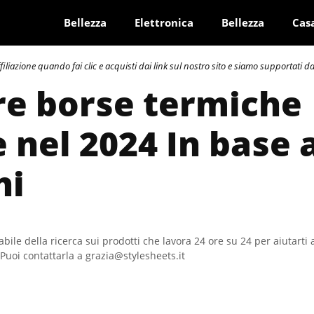
Bellezza
Elettronica
Bellezza
Cas
azione quando fai clic e acquisti dai link sul nostro sito e siamo supportati dai 
re borse termiche
e nel 2024 In base 
ni
bile della ricerca sui prodotti che lavora 24 ore su 24 per aiutarti 
Puoi contattarla a grazia@stylesheets.it