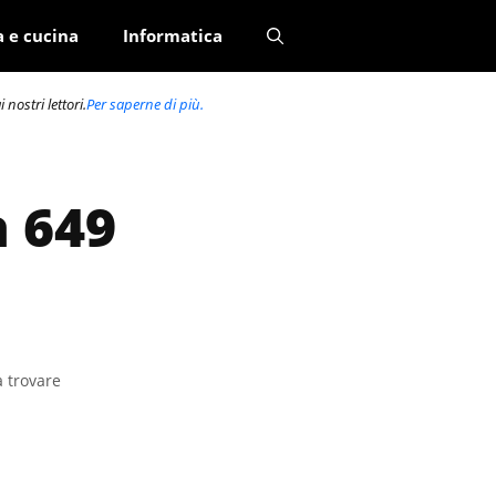
a e cucina
Informatica
nostri lettori.
Per saperne di più.
a 649
a trovare