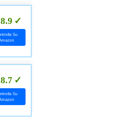
8.9
ntrolla Su
Amazon
8.7
ntrolla Su
Amazon