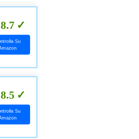
8.7
ntrolla Su
Amazon
8.5
ntrolla Su
Amazon