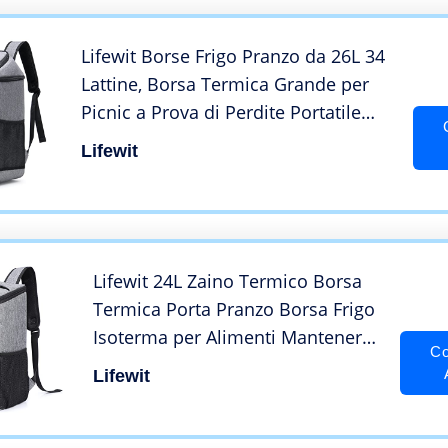
Lifewit Borse Frigo Pranzo da 26L 34
Lattine, Borsa Termica Grande per
Picnic a Prova di Perdite Portatile
Morbida Cooler Box per Alimenti per
Lifewit
Umo Donna per
Outdoor/Picnic/Spiaggia/Campeggio,
Grigio
Lifewit 24L Zaino Termico Borsa
Termica Porta Pranzo Borsa Frigo
Isoterma per Alimenti Mantenere
Co
Caldo o Freddo per Pic-
Lifewit
nic/all’Aperto/Campeggio/Eventi
Sportivi/Viaggio, Grigio