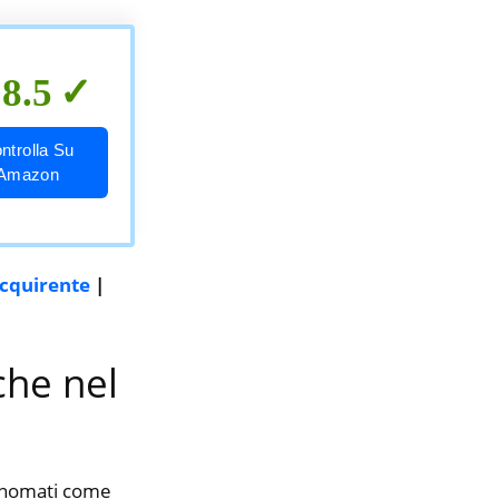
8.5
ntrolla Su
Amazon
acquirente
|
che nel
rinomati come