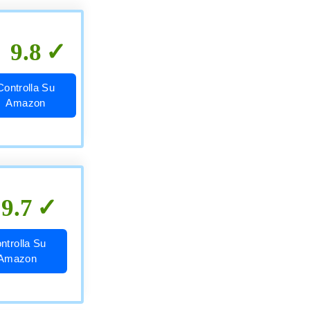
9.8
Controlla Su
Amazon
9.7
ntrolla Su
Amazon