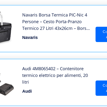
Navaris Borsa Termica PIC-Nic 4
Persone – Cesto Porta-Pranzo
Termico 27 Litri 43x26cm – Borsa-
Co
frigo Mare Campeggio Shopping –
Navaris
Cesta Isolante – Grigio
Audi 4M8065402 – Contenitore
termico elettrico per alimenti, 20
litri
Co
Audi