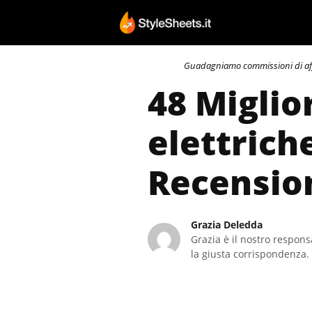
Vai
al
contenuto
Guadagniamo commissioni di affili
48 Miglio
elettrich
Recensio
Grazia Deledda
Grazia è il nostro responsa
la giusta corrispondenza. 