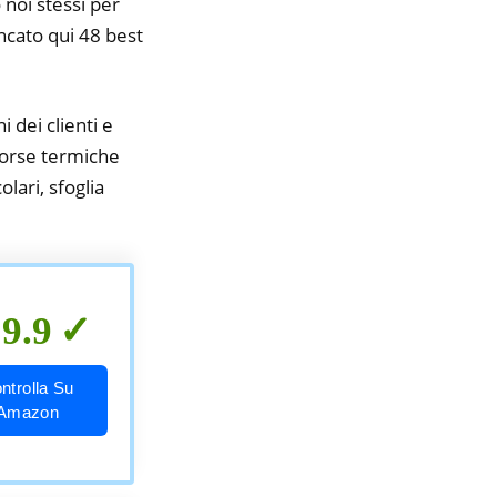
 noi stessi per
encato qui 48 best
i dei clienti e
 borse termiche
lari, sfoglia
9.9
ntrolla Su
Amazon