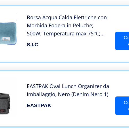
Borsa Acqua Calda Elettriche con
Morbida Fodera in Peluche;
500W; Temperatura max 75°C;
Co
utile come Scaldamani e
S.I.C
Scaldapiedi; Ideale per Ridurre
Dolori Muscolari, Dorsali e
Mestruali (ED.CL26B)
EASTPAK Oval Lunch Organizer da
Imballaggio, Nero (Denim Nero 1)
Co
EASTPAK