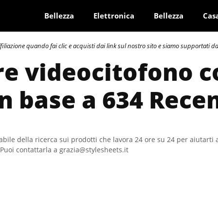
Bellezza
Elettronica
Bellezza
Cas
azione quando fai clic e acquisti dai link sul nostro sito e siamo supportati dai 
re videocitofono c
In base a 634 Rece
bile della ricerca sui prodotti che lavora 24 ore su 24 per aiutarti 
Puoi contattarla a grazia@stylesheets.it