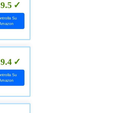
9.5
ntrolla Su
Amazon
9.4
ntrolla Su
Amazon