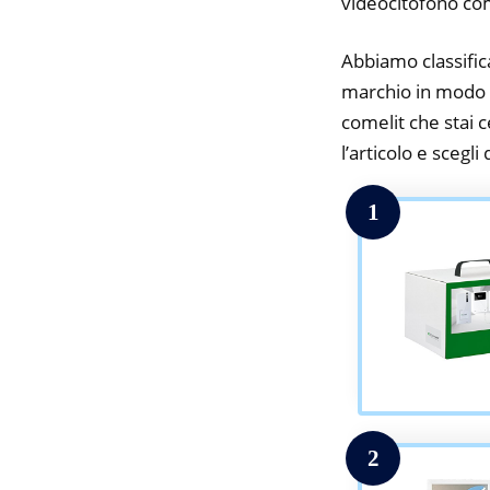
videocitofono com
Abbiamo classifica
marchio in modo da
comelit che stai c
l’articolo e scegli
1
2