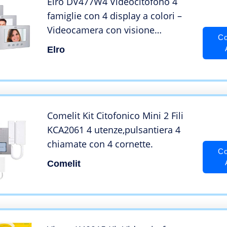
Elro DV477W4 Videocitofono 4
famiglie con 4 display a colori –
Videocamera con visione
Co
notturna – Tecnologia a 4 fili – 16
Elro
suonerie – Grigio
Comelit Kit Citofonico Mini 2 Fili
KCA2061 4 utenze,pulsantiera 4
chiamate con 4 cornette.
Co
Comelit