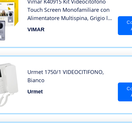
Vimar K40915 Kit Videocitofono
Touch Screen Monofamiliare con
Alimentatore Multispina, Grigio la
Co
Targa Esterna-Bianco Il Monitor
VIMAR
Urmet 1750/1 VIDEOCITIFONO,
Bianco
Co
Urmet