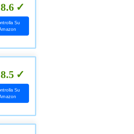
8.6
ntrolla Su
Amazon
8.5
ntrolla Su
Amazon