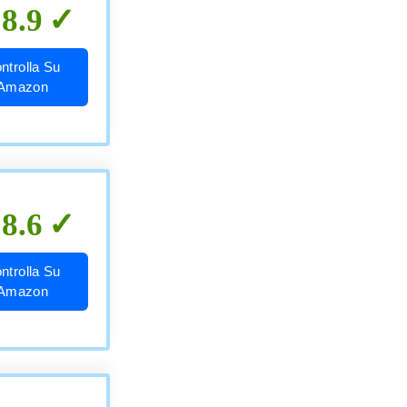
8.9
ntrolla Su
Amazon
8.6
ntrolla Su
Amazon