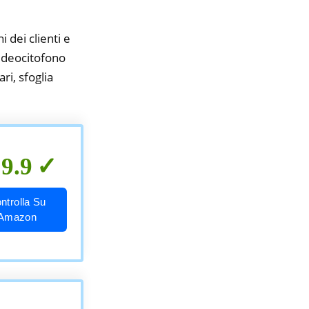
i dei clienti e
videocitofono
ri, sfoglia
9.9
ntrolla Su
Amazon