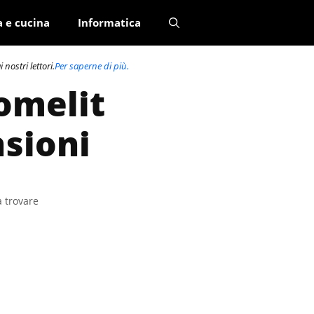
a e cucina
Informatica
nostri lettori.
Per saperne di più.
omelit
nsioni
a trovare