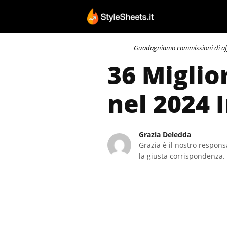
Vai
al
contenuto
Guadagniamo commissioni di affili
36 Miglio
nel 2024 
Grazia Deledda
Grazia è il nostro responsa
la giusta corrispondenza. 