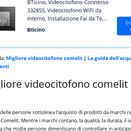
BTicino, Videocitofono Connesso
332855, Videocitofono WiFi da
Interno, Installazione Fai da Te,
Co
con Vivavoce, Apriporta, Comandi
Bticino
Touch, Monitor Interno,
‎Compatibile con Videocitofoni
BTicino, Nero
da:
Migliore videocitofono comelit
|
La guida dell’acq
enti
gliore videocitofono comelit
delle persone sottolinea l’acquisto di prodotti da marchi 
Comelit. Mentre i marchi contano, la qualità, la durata, il s
a che molte persone dimenticano di controllare in anticipo.