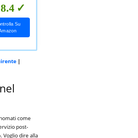
8.4
ntrolla Su
Amazon
uirente
|
 nel
rinomati come
ervizio post-
 Voglio dire alla