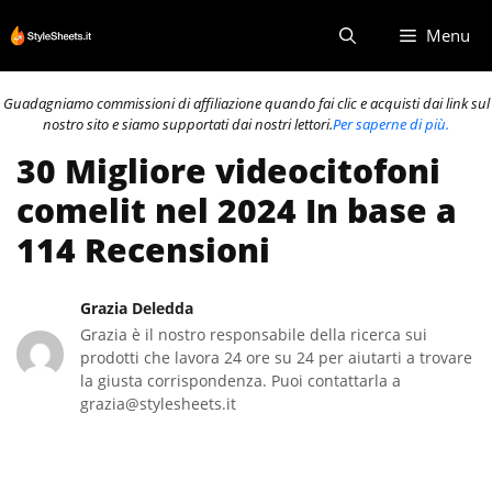
Vai
Menu
al
contenuto
Guadagniamo commissioni di affiliazione quando fai clic e acquisti dai link sul
nostro sito e siamo supportati dai nostri lettori.
Per saperne di più.
30 Migliore videocitofoni
comelit nel 2024 In base a
114 Recensioni
Grazia Deledda
Grazia è il nostro responsabile della ricerca sui
prodotti che lavora 24 ore su 24 per aiutarti a trovare
la giusta corrispondenza. Puoi contattarla a
grazia@stylesheets.it