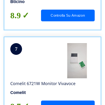
Bticino
compatibile con telecamera IP 391441
8.9
Controlla Su Amazon
7
Comelit 6721W Monitor Vivavoce
Comelit