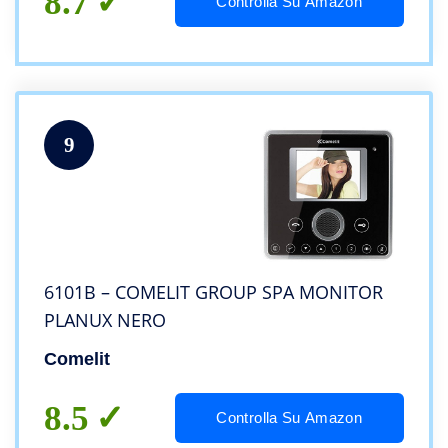
8.7
Controlla Su Amazon
9
6101B – COMELIT GROUP SPA MONITOR
PLANUX NERO
Comelit
8.5
Controlla Su Amazon