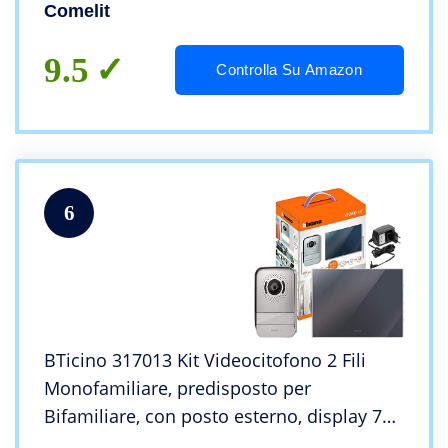
Comelit
9.5
Controlla Su Amazon
6
BTicino 317013 Kit Videocitofono 2 Fili
Monofamiliare, predisposto per
Bifamiliare, con posto esterno, display 7
pollici a colori e finitura a specchio,