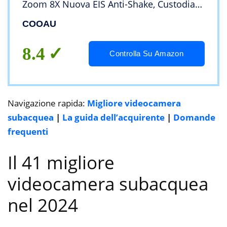
Zoom 8X Nuova EIS Anti-Shake, Custodia
fotocamera subacquea Impermeabile
COOAU
40m, Regolabile Microfono Esterno,
2x1350mAh Batterie
8.4
Controlla Su Amazon
Navigazione rapida:
Migliore videocamera
subacquea
|
La guida dell’acquirente
|
Domande
frequenti
Il 41 migliore
videocamera subacquea
nel 2024