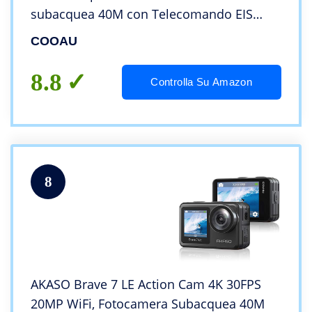
subacquea 40M con Telecomando EIS
Stabilizzazione action camera 170°
COOAU
Grandangolare 2 Batterie
1350mAh/Accessori
8.8
Controlla Su Amazon
8
AKASO Brave 7 LE Action Cam 4K 30FPS
20MP WiFi, Fotocamera Subacquea 40M