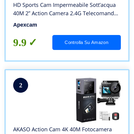
HD Sports Cam Impermeabile Sott’acqua
40M 2” Action Camera 2.4G Telecomando
170° Grandangolare con 2x1050mAh
Apexcam
Batterie e Kits di Accessori
9.9
Controlla Su Amazon
2
AKASO Action Cam 4K 40M Fotocamera