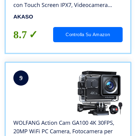
con Touch Screen IPX7, Videocamera
Stabilizzatore EIS 2.0 con Doppio Schermo
AKASO
e Telecomando per Nuoto, Surf e
Immersioni
8.7
Controlla Su Amazon
9
WOLFANG Action Cam GA100 4K 30FPS,
20MP WiFi PC Camera, Fotocamera per