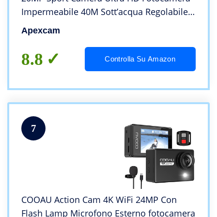
Impermeabile 40M Sott’acqua Regolabile
Grandangolare Mic Esterno Con
Apexcam
Telecomando 2x1350mAh Batterie e
Accessori
8.8
Controlla Su Amazon
7
COOAU Action Cam 4K WiFi 24MP Con
Flash Lamp Microfono Esterno fotocamera