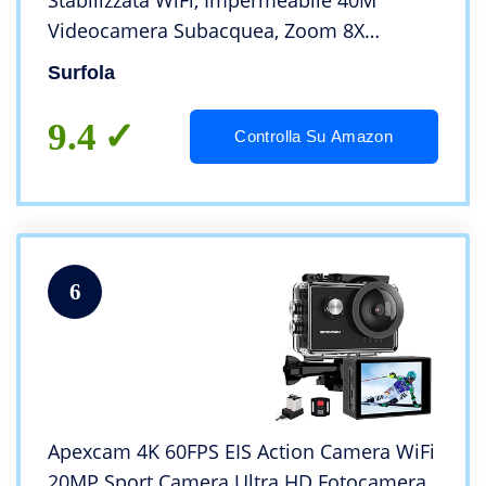
Stabilizzata WiFi, Impermeabile 40M
Videocamera Subacquea, Zoom 8X
Microfono Esterno con Telecomando
Surfola
Surfola SF430
9.4
Controlla Su Amazon
6
Apexcam 4K 60FPS EIS Action Camera WiFi
20MP Sport Camera Ultra HD Fotocamera