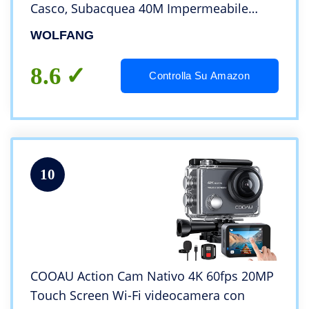
Casco, Subacquea 40M Impermeabile
Videocamera, EIS, Telecomando2.4G, Mic
WOLFANG
Esterno,2x1050mAh Batterie e Accessori di
Montaggio
8.6
Controlla Su Amazon
10
COOAU Action Cam Nativo 4K 60fps 20MP
Touch Screen Wi-Fi videocamera con