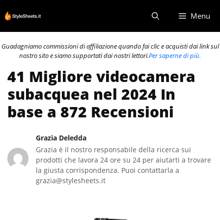
Vai
Menu
al
contenuto
Guadagniamo commissioni di affiliazione quando fai clic e acquisti dai link sul
nostro sito e siamo supportati dai nostri lettori.
Per saperne di più.
41 Migliore videocamera
subacquea nel 2024 In
base a 872 Recensioni
Grazia Deledda
Grazia è il nostro responsabile della ricerca sui
prodotti che lavora 24 ore su 24 per aiutarti a trovare
la giusta corrispondenza. Puoi contattarla a
grazia@stylesheets.it