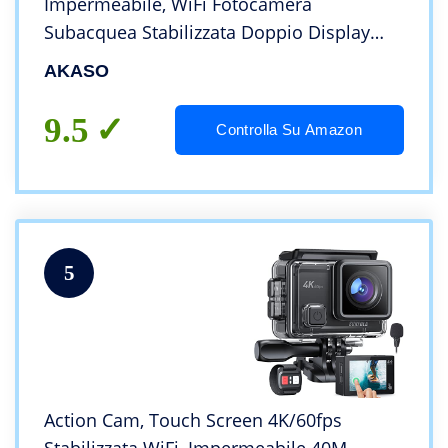
Impermeabile, WiFi Fotocamera
Subacquea Stabilizzata Doppio Display
20MP, Action Camera Controllo Vocale
AKASO
170° Grandangolare 2x1350mAh Batterie e
Kits di Accessori (Brave 7)
9.5
Controlla Su Amazon
5
Action Cam, Touch Screen 4K/60fps