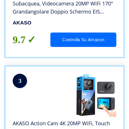
Subacquea, Videocamera 20MP WiFi 170°
Grandangolare Doppio Schermo EIS
Stabilizzazione, Touch Screen, 5x Zoom,
AKASO
2x1350mAh Batterie, Kits di Accessori,
Grigio
9.7
Controlla Su Amazon
3
AKASO Action Cam 4K 20MP WiFi, Touch