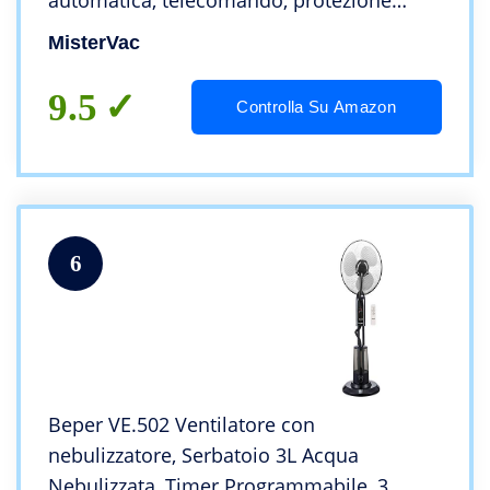
automatica, telecomando, protezione
antizanzare, con 2 compresse
MisterVac
9.5
Controlla Su Amazon
6
Beper VE.502 Ventilatore con
nebulizzatore, Serbatoio 3L Acqua
Nebulizzata, Timer Programmabile, 3