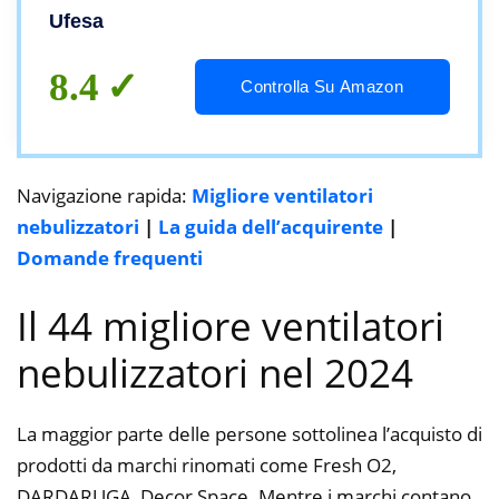
Programmabile, Spegnimento Automatico,
Ufesa
Allontana le Zanzare
8.4
Controlla Su Amazon
Navigazione rapida:
Migliore ventilatori
nebulizzatori
|
La guida dell’acquirente
|
Domande frequenti
Il 44 migliore ventilatori
nebulizzatori nel 2024
La maggior parte delle persone sottolinea l’acquisto di
prodotti da marchi rinomati come Fresh O2,
DARDARUGA, Decor Space. Mentre i marchi contano,