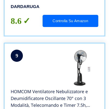
l’ambiente), Serbatoio XL da 2,80 litri,
DARDARUGA
Oscillante, Silenzioso, Ruote. Colore Nero.
8.6
Controlla Su Amazon
9
HOMCOM Ventilatore Nebulizzatore e
Deumidificatore Oscillante 70° con 3
Modalità, Telecomando e Timer 7.5h,