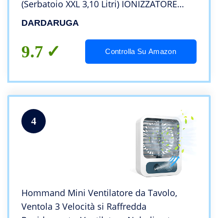
(Serbatoio XXL 3,10 Litri) IONIZZATORE
ION, ANTIZANZARE Repellente Insetti,
DARDARUGA
Vano AROMA Timer Telecomando
Oscillazione (ROSSO)
9.7
Controlla Su Amazon
4
Hommand Mini Ventilatore da Tavolo,
Ventola 3 Velocità si Raffredda