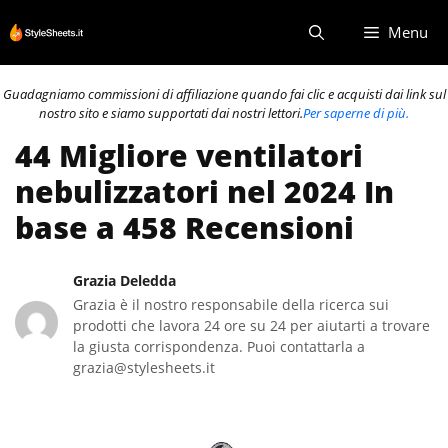
Vai
Menu
al
contenuto
Guadagniamo commissioni di affiliazione quando fai clic e acquisti dai link sul
nostro sito e siamo supportati dai nostri lettori.
Per saperne di più.
44 Migliore ventilatori
nebulizzatori nel 2024 In
base a 458 Recensioni
Grazia Deledda
Grazia è il nostro responsabile della ricerca sui
prodotti che lavora 24 ore su 24 per aiutarti a trovare
la giusta corrispondenza. Puoi contattarla a
grazia@stylesheets.it