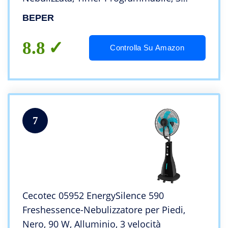
Velocità, 3 Modalità di ventilazione,75 W,
BEPER
ABS, Nero
8.8
Controlla Su Amazon
7
Cecotec 05952 EnergySilence 590
Freshessence-Nebulizzatore per Piedi,
Nero, 90 W, Alluminio, 3 velocità