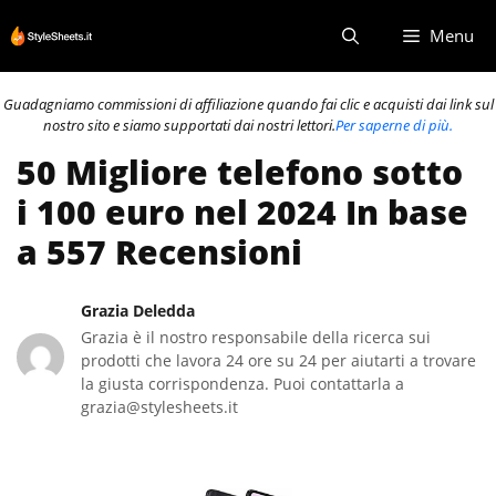
Vai
Menu
al
contenuto
Guadagniamo commissioni di affiliazione quando fai clic e acquisti dai link sul
nostro sito e siamo supportati dai nostri lettori.
Per saperne di più.
50 Migliore telefono sotto
i 100 euro nel 2024 In base
a 557 Recensioni
Grazia Deledda
Grazia è il nostro responsabile della ricerca sui
prodotti che lavora 24 ore su 24 per aiutarti a trovare
la giusta corrispondenza. Puoi contattarla a
grazia@stylesheets.it