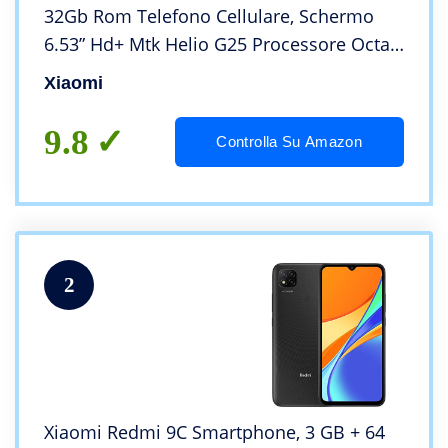
32Gb Rom Telefono Cellulare, Schermo
6.53” Hd+ Mtk Helio G25 Processore Octa
Core, Doppia Sim+Micro-Sd, Granite Gray
Xiaomi
9.8
Controlla Su Amazon
2
Xiaomi Redmi 9C Smartphone, 3 GB + 64