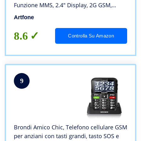
Funzione MMS, 2.4″ Display, 2G GSM,
Supporto SIM Doppio, Chiamata Rapida,
Artfone
Radio FM, Torcia, 1000mAh Batteria-Rosso
8.6
Controlla Su Amazon
9
Brondi Amico Chic, Telefono cellulare GSM
per anziani con tasti grandi, tasto SOS e