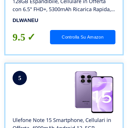
128GB Espandibile, Cellulare in Offerta
con 6.5″ FHD+, 5300mAh Ricarica Rapida,
Fotocamere 16MP+8MP, Dual SIM 4G
DLWANEU
Telefoni Cellulari, WiFi/GPS/Face ID/OTG
(nero)
9.5
Controlla Su Amazon
5
Ulefone Note 15 Smartphone, Cellulari in