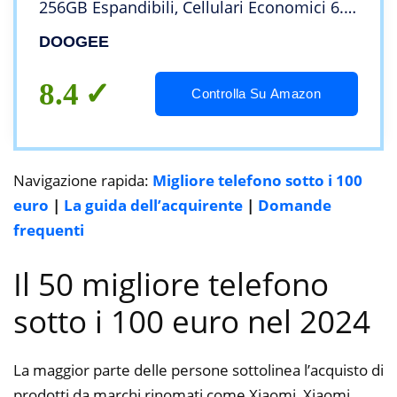
256GB Espandibili, Cellulari Economici 6.0
Pollici, AI Fotocamera 8 MP, 4G Dual Sim,
DOOGEE
Telefono, Face ID, GPS, OTG
8.4
Controlla Su Amazon
Navigazione rapida:
Migliore telefono sotto i 100
euro
|
La guida dell’acquirente
|
Domande
frequenti
Il 50 migliore telefono
sotto i 100 euro nel 2024
La maggior parte delle persone sottolinea l’acquisto di
prodotti da marchi rinomati come Xiaomi, Xiaomi,