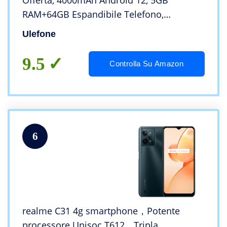
Offerta, 4000mAh Android 12, 5GB
RAM+64GB Espandibile Telefono,
8MP+5MP Fotocamera, Dual SIM 3G, Octa
Ulefone
Core Telefono Cellulare, 6.2″ HD+ Display
Face ID – Viola
9.5
Controlla Su Amazon
6
realme C31 4g smartphone，Potente
processore Unisoc T612，Tripla