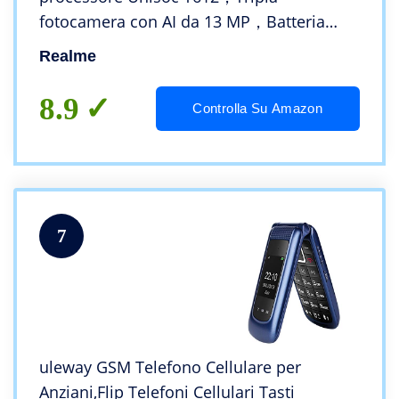
fotocamera con AI da 13 MP，Batteria
massiva da 5000 mAh，Schermo intero da
Realme
16,5 cm (6,5”)，4+64 Dark Green
8.9
Controlla Su Amazon
7
uleway GSM Telefono Cellulare per
Anziani,Flip Telefoni Cellulari Tasti