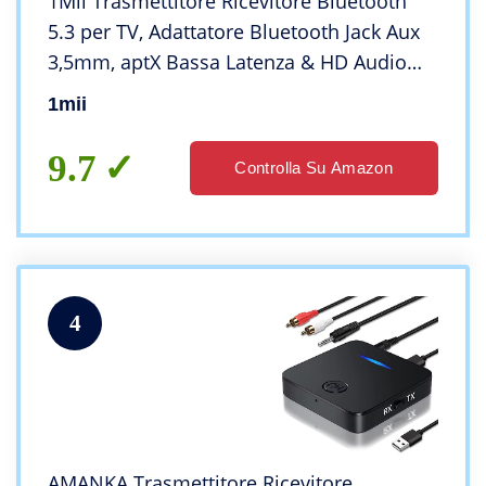
1Mii Trasmettitore Ricevitore Bluetooth
5.3 per TV, Adattatore Bluetooth Jack Aux
3,5mm, aptX Bassa Latenza & HD Audio
con Batteria da 12 Ore per Impianto
1mii
Stereo, TV, 2 Cuffie Bluetooth, Auto
9.7
Controlla Su Amazon
4
AMANKA Trasmettitore Ricevitore