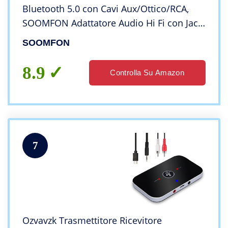
Bluetooth 5.0 con Cavi Aux/Ottico/RCA,
SOOMFON Adattatore Audio Hi Fi con Jack
3.5mm e Optical, per TV, PC, Lettore CD,
SOOMFON
Stereo Casa, Cuffie, con LCD Display
8.9
Controlla Su Amazon
7
Ozvavzk Trasmettitore Ricevitore