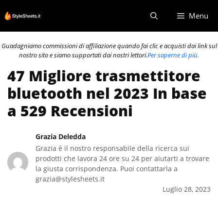
Vai
Menu
al
contenuto
Guadagniamo commissioni di affiliazione quando fai clic e acquisti dai link sul
nostro sito e siamo supportati dai nostri lettori.
Per saperne di più.
47 Migliore trasmettitore
bluetooth nel 2023 In base
a 529 Recensioni
Grazia Deledda
Grazia è il nostro responsabile della ricerca sui
prodotti che lavora 24 ore su 24 per aiutarti a trovare
la giusta corrispondenza. Puoi contattarla a
grazia@stylesheets.it
Luglio 28, 2023