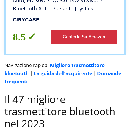
Auto, PD 30W & QC3.0 18W Vivavoce
Bluetooth Auto, Pulsante Joystick
Adattatore Bluetooth Auto Lettore Hi-Fi,
CIRYCASE
Chiamate in Vivavoce, 7 Colori
Retroilluminato
8.5
Controlla Su Amazon
Navigazione rapida:
Migliore trasmettitore
bluetooth
|
La guida dell’acquirente
|
Domande
frequenti
Il 47 migliore
trasmettitore bluetooth
nel 2023