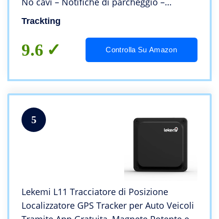
No cavi – Notifiche di parcheggio –
Chiamata di allarme e Live tracking in caso
Trackting
di furto – Batteria record
9.6
Controlla Su Amazon
5
Lekemi L11 Tracciatore di Posizione
Localizzatore GPS Tracker per Auto Veicoli