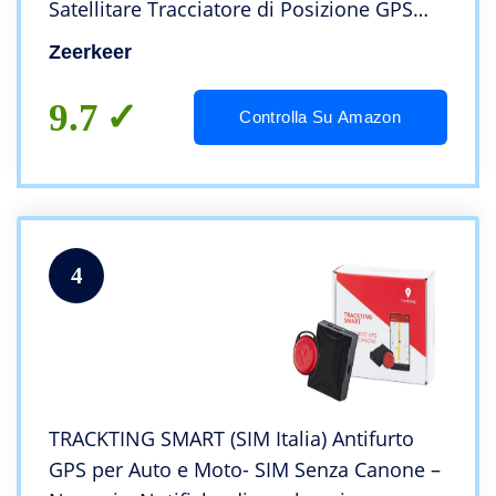
Satellitare Tracciatore di Posizione GPS
Tracker Portatile con Geo-fence Alarm e
Zeerkeer
App Gratuita per Auto Moto Bambini
9.7
Controlla Su Amazon
4
TRACKTING SMART (SIM Italia) Antifurto
GPS per Auto e Moto- SIM Senza Canone –