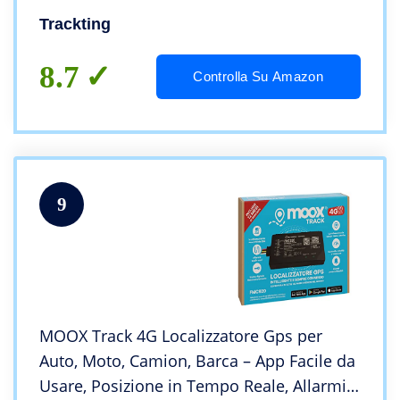
Senza Canone – No cavi – Lo attivi in 5
Trackting
minuti – Notifiche di parcheggio –
Chiamata telefonica di allarme –
8.7
Controlla Su Amazon
Tracciamento in tempo reale in caso di
furto – Sempre Attivo – Batteria record che
dura mesi
9
MOOX Track 4G Localizzatore Gps per
Auto, Moto, Camion, Barca – App Facile da
Usare, Posizione in Tempo Reale, Allarmi e