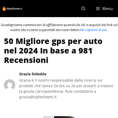
Vai
Menu
al
contenuto
Guadagniamo commissioni di affiliazione quando fai clic e acquisti dai link sul
nostro sito e siamo supportati dai nostri lettori.
Per saperne di più.
50 Migliore gps per auto
nel 2024 In base a 981
Recensioni
Grazia Deledda
Grazia è il nostro responsabile della ricerca sui
prodotti che lavora 24 ore su 24 per aiutarti a trovare
la giusta corrispondenza. Puoi contattarla a
grazia@stylesheets.it