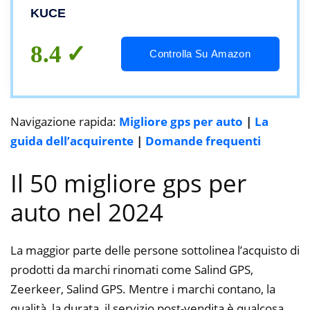
Tecnologia di Posizionamento Preciso
KUCE
Dual GPS/AGPS Impermeabile GPS Tracker
Auto 5000mAh
8.4
Controlla Su Amazon
Navigazione rapida:
Migliore gps per auto
|
La
guida dell’acquirente
|
Domande frequenti
Il 50 migliore gps per
auto nel 2024
La maggior parte delle persone sottolinea l’acquisto di
prodotti da marchi rinomati come Salind GPS,
Zeerkeer, Salind GPS. Mentre i marchi contano, la
qualità, la durata, il servizio post-vendita è qualcosa