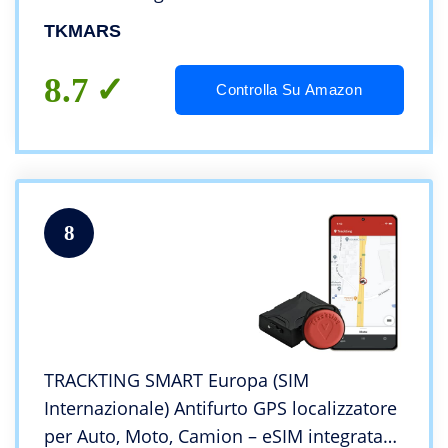
Tempo Reale Dispositivo Antifurto App
TKMARS
Gratuita GPS Tracker per Auto Moto
camion TK905
8.7
Controlla Su Amazon
8
TRACKTING SMART Europa (SIM
Internazionale) Antifurto GPS localizzatore
per Auto, Moto, Camion – eSIM integrata