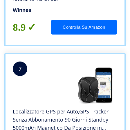
Impermeabile,SMS/APP/PC Monitor in
Winnes
Tempo Reale, Geo-fence Alarm APP Senza
Abbonamento
8.9
Controlla Su Amazon
7
Localizzatore GPS per Auto,GPS Tracker
Senza Abbonamento 90 Giorni Standby
5000mAh Magnetico Da Posizione in