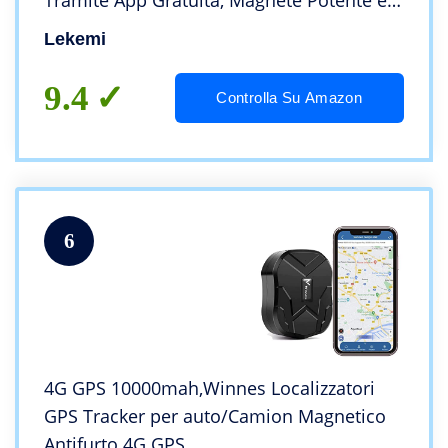
Tramite App Gratuita, Magnete Potente e
Batteria da 6000mAh Color Nero
Lekemi
9.4
Controlla Su Amazon
6
4G GPS 10000mah,Winnes Localizzatori
GPS Tracker per auto/Camion Magnetico
Antifurto 4G GPS