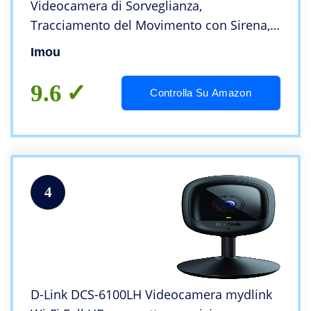
Videocamera di Sorveglianza,
Tracciamento del Movimento con Sirena,
con Rilevamento Umano, Audio
Imou
Bidirezionale, Funziona con Alexa, 2,4G,
Ranger 2C
9.6
Controlla Su Amazon
4
D-Link DCS-6100LH Videocamera mydlink