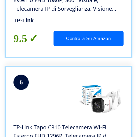
Esterno FHD 1080P, 360° Visuale,
Telecamera IP di Sorveglianza, Visione
Notturna, Sensore di Movimento,
TP-Link
Impermeabile IP65, Audio
Bidirezionale,Compatibile con Alexa
9.5
Controlla Su Amazon
6
TP-Link Tapo C310 Telecamera Wi-Fi
Esterno FHD 1296P, Telecamera IP di