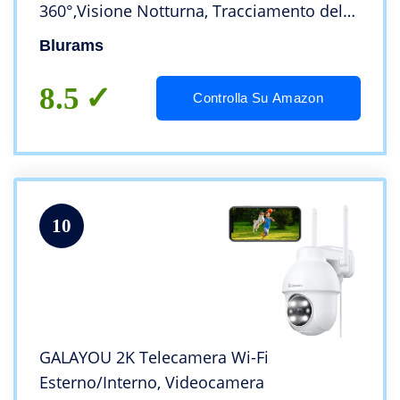
360°,Visione Notturna, Tracciamento del
Movimento,Audio Bidirezionale
Blurams
Compatibile con Alexa&Google
Assistant&IFTTT
8.5
Controlla Su Amazon
10
GALAYOU 2K Telecamera Wi-Fi
Esterno/Interno, Videocamera