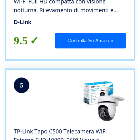
Wi-Fi Full HD compatta con visione
notturna, Rilevamento di movimenti e
suoni, Registrazione video, Compatibile
D-Link
con Alexa e l’Assistente Google, WPA3
9.5
Controlla Su Amazon
5
TP-Link Tapo C500 Telecamera WiFi