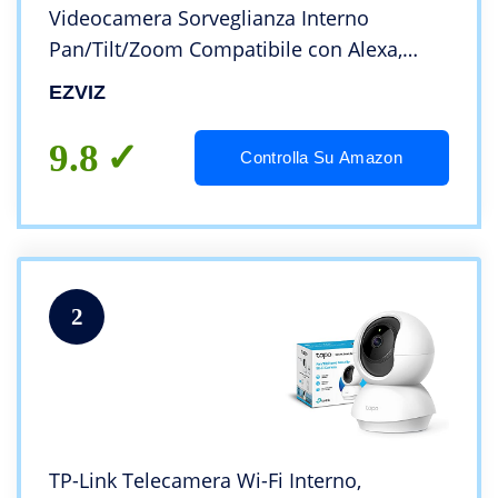
Videocamera Sorveglianza Interno
Pan/Tilt/Zoom Compatibile con Alexa,
Rotazione a 360°, Visione Notturna,
EZVIZ
Tracciamento del Movimento e Audio Bi-
direzionale
9.8
Controlla Su Amazon
2
TP-Link Telecamera Wi-Fi Interno,