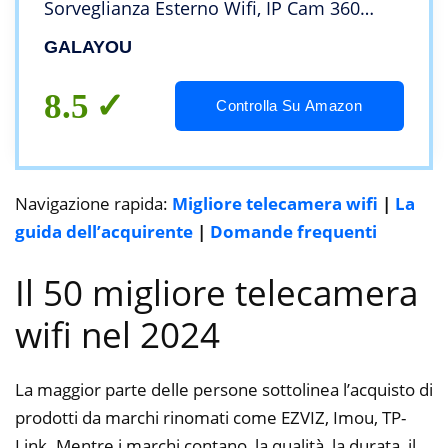
Sorveglianza Esterno Wifi, IP Cam 360
Gradi PTZ con Visione Notturna a Colori,
GALAYOU
Sensore di Movimento, Audio
Bidirezionale Y4 (1P)
8.5
Controlla Su Amazon
Navigazione rapida:
Migliore telecamera wifi
|
La
guida dell’acquirente
|
Domande frequenti
Il 50 migliore telecamera
wifi nel 2024
La maggior parte delle persone sottolinea l’acquisto di
prodotti da marchi rinomati come EZVIZ, Imou, TP-
Link. Mentre i marchi contano, la qualità, la durata, il