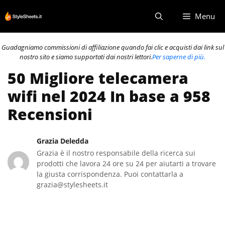
Vai
Menu
al
contenuto
Guadagniamo commissioni di affiliazione quando fai clic e acquisti dai link sul
nostro sito e siamo supportati dai nostri lettori.
Per saperne di più.
50 Migliore telecamera
wifi nel 2024 In base a 958
Recensioni
Grazia Deledda
Grazia è il nostro responsabile della ricerca sui
prodotti che lavora 24 ore su 24 per aiutarti a trovare
la giusta corrispondenza. Puoi contattarla a
grazia@stylesheets.it