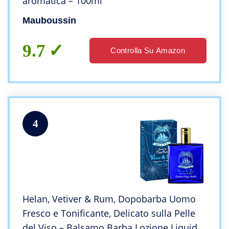
aromatica – 100ml
Mauboussin
9.7
Controlla Su Amazon
4
Helan, Vetiver & Rum, Dopobarba Uomo
Fresco e Tonificante, Delicato sulla Pelle
del Viso – Balsamo Barba Lozione Liquida