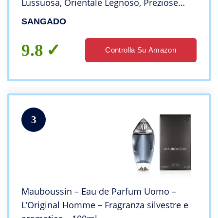
Lussuosa, Orientale Legnoso, Preziose
Essenze Francesi, Extra-Concentrato (Eau
SANGADO
de Parfum), Spray da 50 ml, Un Grande
Regalo
9.8
Controlla Su Amazon
3
Mauboussin – Eau de Parfum Uomo –
L’Original Homme – Fragranza silvestre e