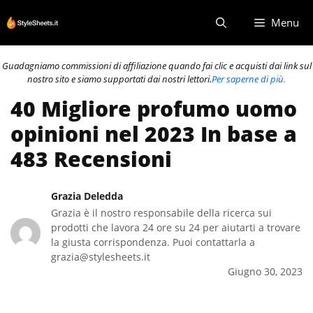
Vai
Menu
al
contenuto
Guadagniamo commissioni di affiliazione quando fai clic e acquisti dai link sul
nostro sito e siamo supportati dai nostri lettori.
Per saperne di più.
40 Migliore profumo uomo
opinioni nel 2023 In base a
483 Recensioni
Grazia Deledda
Grazia è il nostro responsabile della ricerca sui
prodotti che lavora 24 ore su 24 per aiutarti a trovare
la giusta corrispondenza. Puoi contattarla a
grazia@stylesheets.it
Giugno 30, 2023