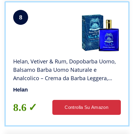
8
Helan, Vetiver & Rum, Dopobarba Uomo,
Balsamo Barba Uomo Naturale e
Analcolico – Crema da Barba Leggera,
Emolliente e Lenitiva contro Irritazioni –
Helan
Emulsione Fresca e Profumata, 100 ml –
Made in Italy
8.6
Controlla Su Amazon