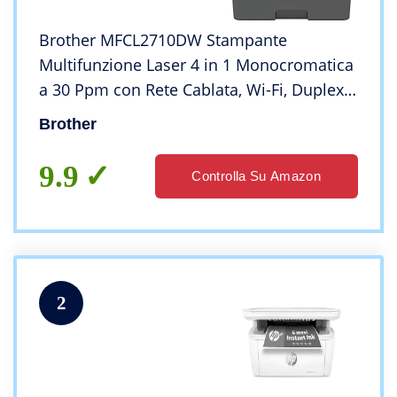
Brother MFCL2710DW Stampante
Multifunzione Laser 4 in 1 Monocromatica
a 30 Ppm con Rete Cablata, Wi-Fi, Duplex
in Stampa, Adf da 50 Fogli e Display LCD,
Brother
Nero/Grigio, Stampa, Copia, Scansione e
Fax
9.9
Controlla Su Amazon
2