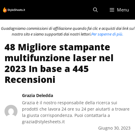
Vai
Menu
al
contenuto
Guadagniamo commissioni di affiliazione quando fai clic e acquisti dai link sul
nostro sito e siamo supportati dai nostri lettori.
Per saperne di più.
48 Migliore stampante
multifunzione laser nel
2023 In base a 445
Recensioni
Grazia Deledda
Grazia è il nostro responsabile della ricerca sui
prodotti che lavora 24 ore su 24 per aiutarti a trovare
la giusta corrispondenza. Puoi contattarla a
grazia@stylesheets.it
Giugno 30, 2023