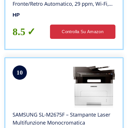
Fronte/Retro Automatico, 29 ppm, Wi-Fi,
HP Smart, 6 Mesi di Piano Toner Instant
HP
Ink incluso con HP+, Nera
8.5
Controlla Su Amazon
10
SAMSUNG SL-M2675F – Stampante Laser
Multifunzione Monocromatica