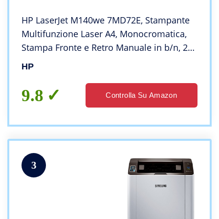
HP LaserJet M140we 7MD72E, Stampante
Multifunzione Laser A4, Monocromatica,
Stampa Fronte e Retro Manuale in b/n, 20
ppm, Wi-Fi, HP Smart, 6 Mesi di Piano
HP
Toner Instant Ink incluso con HP+, Bianca
9.8
Controlla Su Amazon
3