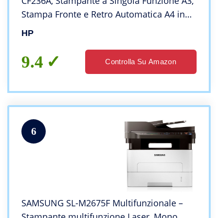
CF236A, Stampante a Singola Funzione A3,
Stampa Fronte e Retro Automatica A4 in
b/n, 41 ppm, USB, Gigabit Ethernet, HP
HP
Smart, Display LCD a colori a 4 tasti, Grigia
9.4
Controlla Su Amazon
6
SAMSUNG SL-M2675F Multifunzionale –
Stampante multifunzione Laser, Mono,