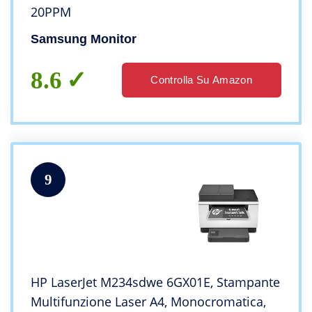
20PPM
Samsung Monitor
8.6
Controlla Su Amazon
9
HP LaserJet M234sdwe 6GX01E, Stampante
Multifunzione Laser A4, Monocromatica,