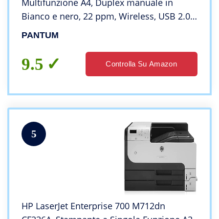
Multifunzione A4, Duplex manuale in
Bianco e nero, 22 ppm, Wireless, USB 2.0,
Risoluzione1200x1200dpi (Stampa, Copia e
PANTUM
Scansione)
9.5
Controlla Su Amazon
5
HP LaserJet Enterprise 700 M712dn