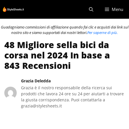
Vai
Menu
al
contenuto
Guadagniamo commissioni di affiliazione quando fai clic e acquisti dai link sul
nostro sito e siamo supportati dai nostri lettori.
Per saperne di più.
48 Migliore sella bici da
corsa nel 2024 In base a
843 Recensioni
Grazia Deledda
Grazia è il nostro responsabile della ricerca sui
prodotti che lavora 24 ore su 24 per aiutarti a trovare
la giusta corrispondenza. Puoi contattarla a
grazia@stylesheets.it