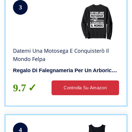
3
Datemi Una Motosega E Conquisterò Il
Mondo Felpa
Regalo Di Falegnameria Per Un Arboricoltore
9.7
Controlla Su Amazon
4