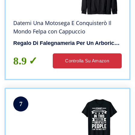
Datemi Una Motosega E Conquisterò Il
Mondo Felpa con Cappuccio
Regalo Di Falegnameria Per Un Arboricoltore
8.9
Controlla Su Amazon
7