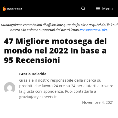
Vai
Menu
al
contenuto
Guadagniamo commissioni di affiliazione quando fai clic e acquisti dai link sul
nostro sito e siamo supportati dai nostri lettori.
Per saperne di più.
47 Migliore motosega del
mondo nel 2022 In base a
95 Recensioni
Grazia Deledda
Grazia è il nostro responsabile della ricerca sui
prodotti che lavora 24 ore su 24 per aiutarti a trovare
la giusta corrispondenza. Puoi contattarla a
grazia@stylesheets.it
Novembre 4, 2021