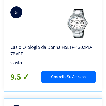
5
Casio Orologio da Donna H5LTP-1302PD-
7BVEF
Casio
9.5
Controlla Su Amazon