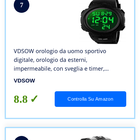
7
VDSOW orologio da uomo sportivo
digitale, orologio da esterni,
impermeabile, con sveglia e timer,
militare, con retroilluminazione a LED,
VDSOW
adatto a corridori, colore nero
8.8
Controlla Su Amazon