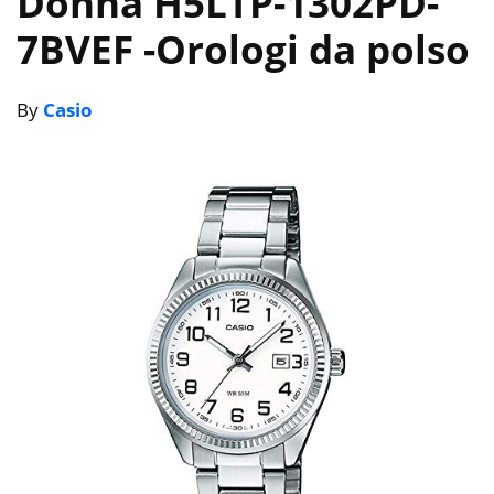
Donna H5LTP-1302PD-
7BVEF
-Orologi da polso
By
Casio