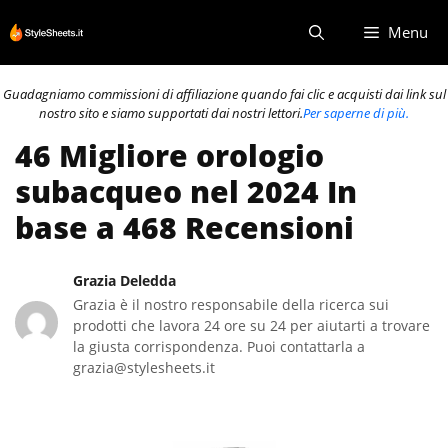
Vai
Menu
al
contenuto
Guadagniamo commissioni di affiliazione quando fai clic e acquisti dai link sul
nostro sito e siamo supportati dai nostri lettori.
Per saperne di più.
46 Migliore orologio
subacqueo nel 2024 In
base a 468 Recensioni
Grazia Deledda
Grazia è il nostro responsabile della ricerca sui
prodotti che lavora 24 ore su 24 per aiutarti a trovare
la giusta corrispondenza. Puoi contattarla a
grazia@stylesheets.it