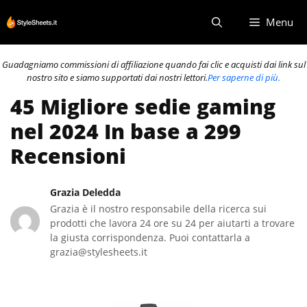
Vai
Menu
al
contenuto
Guadagniamo commissioni di affiliazione quando fai clic e acquisti dai link sul
nostro sito e siamo supportati dai nostri lettori.
Per saperne di più.
45 Migliore sedie gaming
nel 2024 In base a 299
Recensioni
Grazia Deledda
Grazia è il nostro responsabile della ricerca sui
prodotti che lavora 24 ore su 24 per aiutarti a trovare
la giusta corrispondenza. Puoi contattarla a
grazia@stylesheets.it