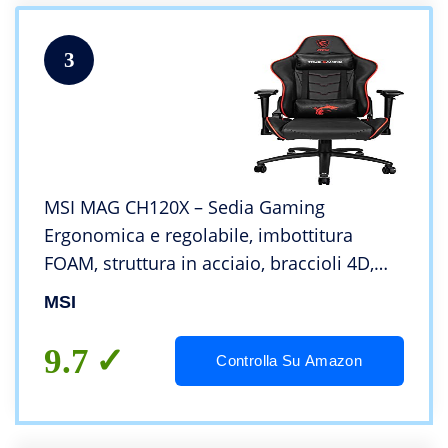
3
MSI MAG CH120X – Sedia Gaming
Ergonomica e regolabile, imbottitura
FOAM, struttura in acciaio, braccioli 4D,
reclinabile fino a 180°, ecopelle, ruote
MSI
72mm con freni, regge fino a 150 Kg
9.7
Controlla Su Amazon