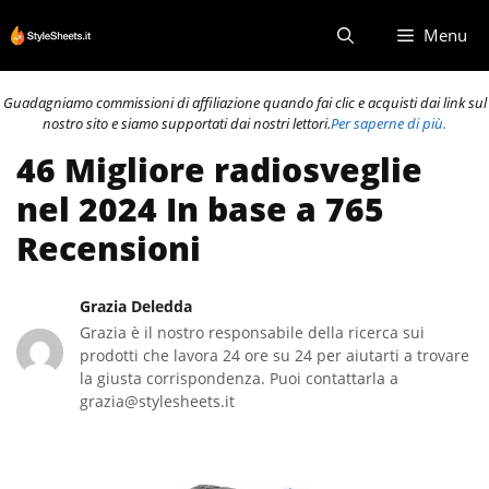
Vai
Menu
al
contenuto
Guadagniamo commissioni di affiliazione quando fai clic e acquisti dai link sul
nostro sito e siamo supportati dai nostri lettori.
Per saperne di più.
46 Migliore radiosveglie
nel 2024 In base a 765
Recensioni
Grazia Deledda
Grazia è il nostro responsabile della ricerca sui
prodotti che lavora 24 ore su 24 per aiutarti a trovare
la giusta corrispondenza. Puoi contattarla a
grazia@stylesheets.it