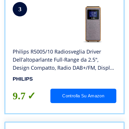
3
Philips R5005/10 Radiosveglia Driver
Dell’altoparlante Full-Range da 2.5″,
Design Compatto, Radio DAB+/FM, Display
Nero Lucido, Allarme Doppio, Modello
PHILIPS
2022/2021
9.7
Controlla Su Amazon