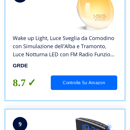
Wake up Light, Luce Sveglia da Comodino
con Simulazione dell’Alba e Tramonto,
Luce Notturna LED con FM Radio Funzione
snooze, Luce Sveglia Digitale per Regalo
GRDE
20 Livelli di Luminosità e 7 Colori
8.7
Controlla Su Amazon
9