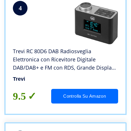
4
Trevi RC 80D6 DAB Radiosveglia
Elettronica con Ricevitore Digitale
DAB/DAB+ e FM con RDS, Grande Display
LED, Funzione Snooze, Funzione Sleep,
Trevi
Funzione Powerbank, AUX-IN, USB Charge
9.5
Controlla Su Amazon