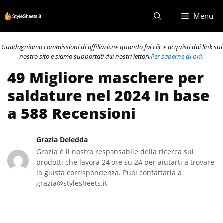
Vai
Menu
al
contenuto
Guadagniamo commissioni di affiliazione quando fai clic e acquisti dai link sul
nostro sito e siamo supportati dai nostri lettori.
Per saperne di più.
49 Migliore maschere per
saldature nel 2024 In base
a 588 Recensioni
Grazia Deledda
Grazia è il nostro responsabile della ricerca sui
prodotti che lavora 24 ore su 24 per aiutarti a trovare
la giusta corrispondenza. Puoi contattarla a
grazia@stylesheets.it