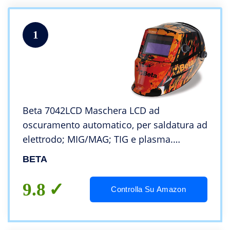
1
Beta 7042LCD Maschera LCD ad
oscuramento automatico, per saldatura ad
elettrodo; MIG/MAG; TIG e plasma.
Alimentazione a celle solari e batterie al
BETA
litio per una durata eccezionale del filtro
LCD
9.8
Controlla Su Amazon