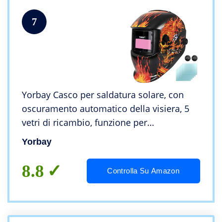
7
Yorbay Casco per saldatura solare, con
oscuramento automatico della visiera, 5
vetri di ricambio, funzione per
smerigliatura [in diversi modelli] (Skull,
Yorbay
Eisenkette)
8.8
Controlla Su Amazon