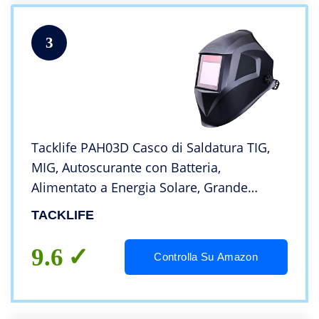
3
Tacklife PAH03D Casco di Saldatura TIG,
MIG, Autoscurante con Batteria,
Alimentato a Energia Solare, Grande
Display,Ottica (1/1/1/1), Gamma Completa
TACKLIFE
di Sfumature 4-8/9-13 per Tutte le
Saldature
9.6
Controlla Su Amazon