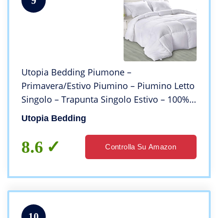
9
Utopia Bedding Piumone –
Primavera/Estivo Piumino – Piumino Letto
Singolo – Trapunta Singolo Estivo – 100%
Microfibra in Fibra Cava (Primavera/Estivo,
Utopia Bedding
135 x 200 cm – 200 gsm)
8.6
Controlla Su Amazon
10