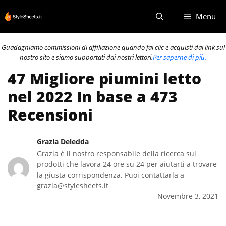
Vai
Menu
al
contenuto
Guadagniamo commissioni di affiliazione quando fai clic e acquisti dai link sul
nostro sito e siamo supportati dai nostri lettori.
Per saperne di più.
47 Migliore piumini letto
nel 2022 In base a 473
Recensioni
Grazia Deledda
Grazia è il nostro responsabile della ricerca sui
prodotti che lavora 24 ore su 24 per aiutarti a trovare
la giusta corrispondenza. Puoi contattarla a
grazia@stylesheets.it
Novembre 3, 2021