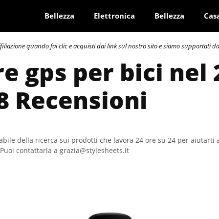
Bellezza
Elettronica
Bellezza
Cas
azione quando fai clic e acquisti dai link sul nostro sito e siamo supportati dai 
e gps per bici nel 
8 Recensioni
bile della ricerca sui prodotti che lavora 24 ore su 24 per aiutarti 
Puoi contattarla a grazia@stylesheets.it