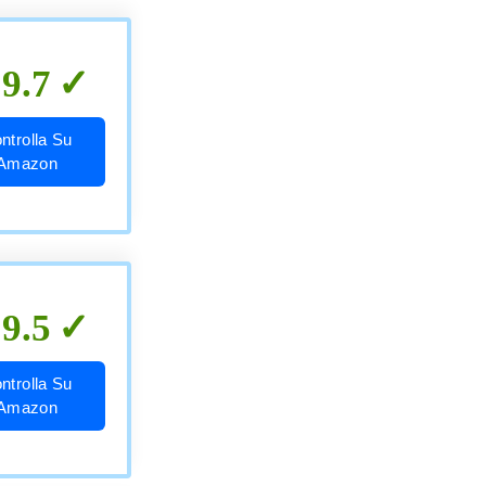
9.7
ntrolla Su
Amazon
9.5
ntrolla Su
Amazon