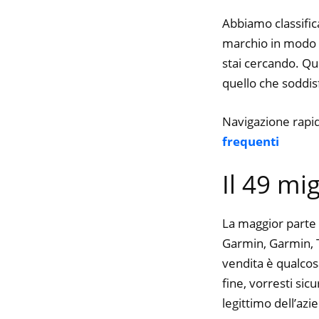
Abbiamo classifica
marchio in modo da
stai cercando. Qui
quello che soddisfa
Navigazione rapi
frequenti
Il 49 mi
La maggior parte 
Garmin, Garmin, Tr
vendita è qualcos
fine, vorresti si
legittimo dell’azi