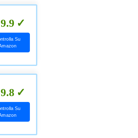
9.9
ntrolla Su
Amazon
9.8
ntrolla Su
Amazon