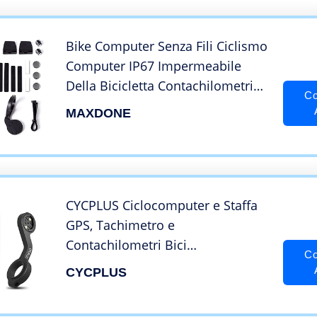
Impermeabile (rosso)
Bike Computer Senza Fili Ciclismo
Computer IP67 Impermeabile
Della Bicicletta Contachilometri
Co
21 funzioni LCD Velocità Bike
MAXDONE
Tachimetro Ciclo Tachimetro Bici
Contachilometri
CYCPLUS Ciclocomputer e Staffa
GPS, Tachimetro e
Contachilometri Bici
Co
Impermeabile, Staffa Manubrio Z2
CYCPLUS
per Computer da Bicicletta
Wireless Ant +