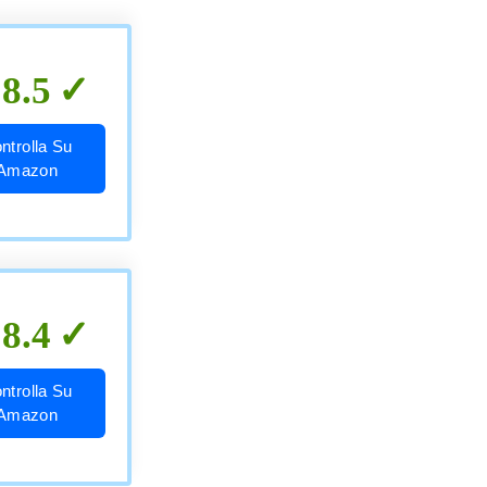
8.5
ntrolla Su
Amazon
8.4
ntrolla Su
Amazon