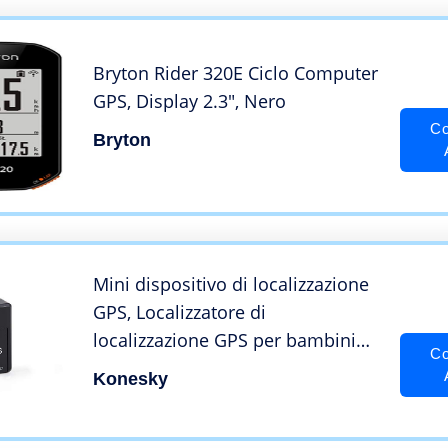
tempo reale
Bryton Rider 320E Ciclo Computer
GPS, Display 2.3″, Nero
Co
Bryton
Mini dispositivo di localizzazione
GPS, Localizzatore di
localizzazione GPS per bambini
Co
GPS magnetico per auto
Konesky
Dispositivo di posizionamento in
tempo reale portatile per bambini