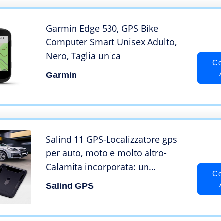
Garmin Edge 530, GPS Bike
Computer Smart Unisex Adulto,
Nero, Taglia unica
Co
Garmin
Salind 11 GPS-Localizzatore gps
per auto, moto e molto altro-
Calamita incorporata: un
Co
fissaggio sicuro!-fino a 90 giorni
Salind GPS
di batteria (modalità standby)–
GPS Tracker con tracciamento in