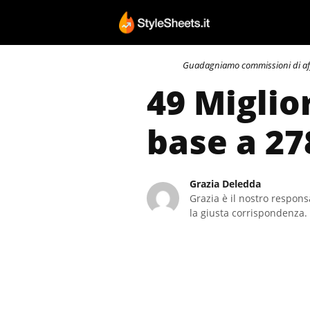
Vai
al
contenuto
Guadagniamo commissioni di affili
49 Miglior
base a 27
Grazia Deledda
Grazia è il nostro responsa
la giusta corrispondenza. 