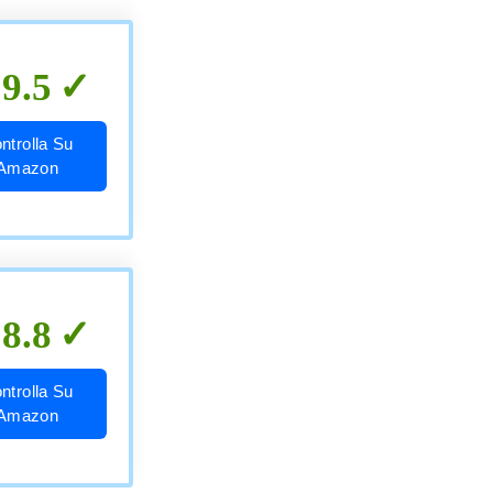
9.5
ntrolla Su
Amazon
8.8
ntrolla Su
Amazon