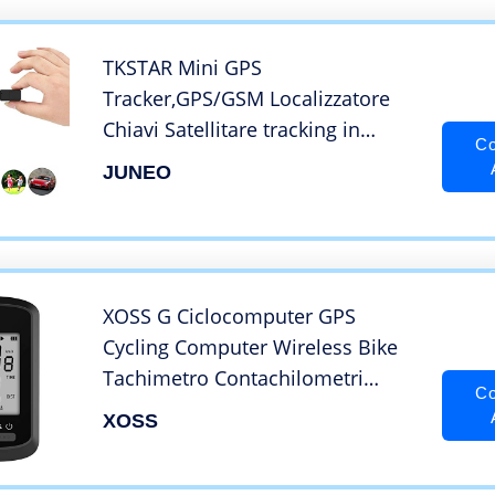
Elder Pets
TKSTAR Mini GPS
Tracker,GPS/GSM Localizzatore
Chiavi Satellitare tracking in
Co
Tempo Reale Locator spia Key
JUNEO
Finder Bambini, Cani, Gatti,
Anziani,Portafoglio, Cercatore di
Allarmi Chiave,TK901
XOSS G Ciclocomputer GPS
Cycling Computer Wireless Bike
Tachimetro Contachilometri
Co
Tracker Ciclismo Impermeabile
XOSS
Road Bike MTB Bicicletta
Bluetooth (G)