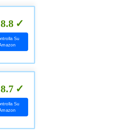
8.8
ntrolla Su
Amazon
8.7
ntrolla Su
Amazon