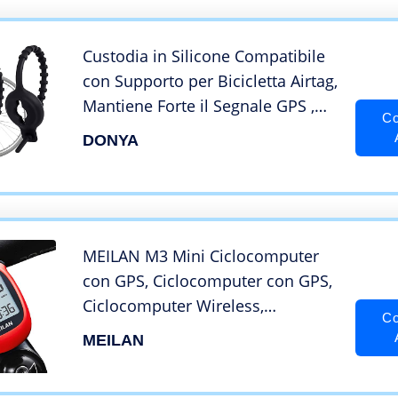
Custodia in Silicone Compatibile
con Supporto per Bicicletta Airtag,
Mantiene Forte il Segnale GPS ,
Co
Supporto per Bici Air Tags
DONYA
Nascosto Sotto il Sedile/Portabici
MEILAN M3 Mini Ciclocomputer
con GPS, Ciclocomputer con GPS,
Ciclocomputer Wireless,
Co
computer GPS per bici,
MEILAN
Odometro, Tachimetro per Bici,
Contachilometri della bicicletta,