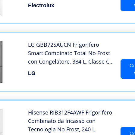
177,2 cm
Electrolux
LG GBB72SAUCN Frigorifero
Smart Combinato Total No Frost
con Congelatore, 384 L, Classe C,
Co
35 dB, Linear e Door Cooling,
LG
Fresh Balancer e Converter –
Frigo con Freezer, Metal Fresh,
Wi-Fi, Display LED
Hisense RIB312F4AWF Frigorifero
Combinato da Incasso con
Tecnologia No Frost, 240 L
Co