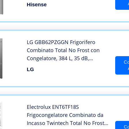
reversibile, Inox Look, Altezza 200
Hisense
cm, capacità netta 331 L
LG GBB62PZGGN Frigorifero
Combinato Total No Frost con
Congelatore, 384 L, 35 dB,
Co
Compressore Smart Inverter,
LG
Linear Cooling, Door Cooling,
Fresh Converter – Frigo con
Freezer e Display LED Interno
Electrolux ENT6TF18S
Frigocongelatore Combinato da
Incasso Twintech Total No Frost
Co