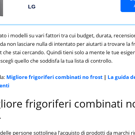
Compressore Smart Inverter,
LG
Linear Cooling, Door Cooling,
Fresh Converter – Frigo con
Freezer e Display LED Interno
to i modelli su vari fattori tra cui budget, durata, recension
 non lasciare nulla di intentato per aiutarti a trovare la fr
 che stai cercando. Quindi tieni solo a mente le tue esigen
e scegli quello che soddisfa la tua lista di controllo.
da:
Migliore frigoriferi combinati no frost
|
La guida d
enti
liore frigoriferi combinati n
4
delle persone sottolinea l’acquisto di prodotti da marchi 