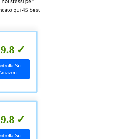
 noi stessi per
encato qui 45 best
9.8
ntrolla Su
Amazon
9.8
ntrolla Su