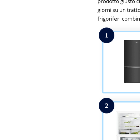
prodotto giusto c
giorni su un tratt
frigoriferi combin
1
2