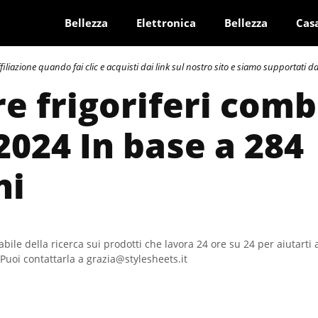
Bellezza
Elettronica
Bellezza
Cas
azione quando fai clic e acquisti dai link sul nostro sito e siamo supportati dai 
re frigoriferi comb
 2024 In base a 284
ni
bile della ricerca sui prodotti che lavora 24 ore su 24 per aiutarti 
Puoi contattarla a grazia@stylesheets.it