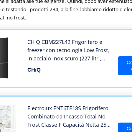
he si adatta alle tue esigenze. Quindi, dopo aver estenuato
o e testando i prodotti 284, alla fine l’abbiamo ridotto e el
ati no frost.
CHiQ CBM227L42 Frigorifero e
freezer con tecnologia Low Frost,
in acciaio inox scuro (227 litri,
Co
Low Frost)
CHiQ
Electrolux ENT6TE18S Frigorifero
Combinato da Incasso Total No
Frost Classe F Capacità Netta 254
Co