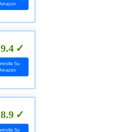
Amazon
9.4
ntrolla Su
Amazon
8.9
ntrolla Su