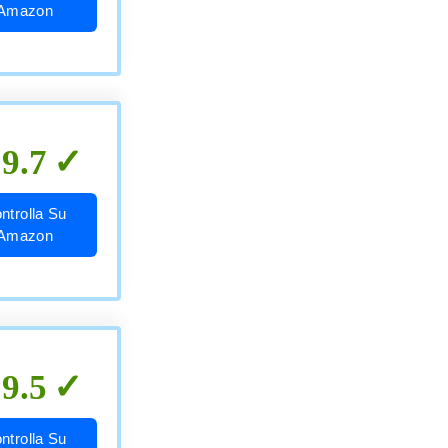
Amazon
9.7
ntrolla Su
Amazon
9.5
ntrolla Su