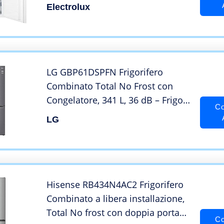
Litri
Electrolux
LG GBP61DSPFN Frigorifero
Combinato Total No Frost con
Congelatore, 341 L, 36 dB – Frigo
Co
con Freezer, Tecnologia FRESH
LG
Converter, Display LED Interno,
Inox Grafite Scuro
Hisense RB434N4AC2 Frigorifero
Combinato a libera installazione,
Total No frost con doppia porta
Co