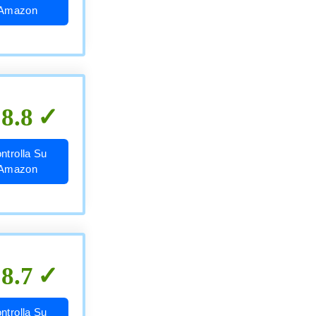
Amazon
8.8
ntrolla Su
Amazon
8.7
ntrolla Su