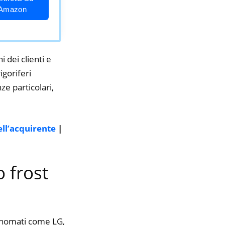
Amazon
i dei clienti e
igoriferi
ze particolari,
ell’acquirente
|
o frost
rinomati come LG,