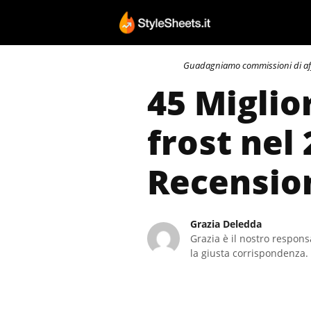
Vai
al
contenuto
Guadagniamo commissioni di affili
45 Miglio
frost nel
Recensio
Grazia Deledda
Grazia è il nostro responsa
la giusta corrispondenza. 