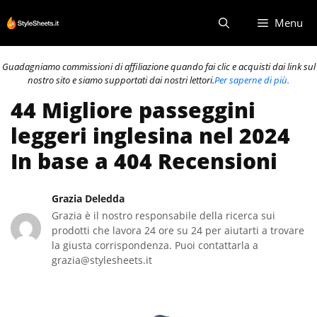
Vai
Menu
al
contenuto
Guadagniamo commissioni di affiliazione quando fai clic e acquisti dai link sul
nostro sito e siamo supportati dai nostri lettori.
Per saperne di più.
44 Migliore passeggini
leggeri inglesina nel 2024
In base a 404 Recensioni
Grazia Deledda
Grazia è il nostro responsabile della ricerca sui
prodotti che lavora 24 ore su 24 per aiutarti a trovare
la giusta corrispondenza. Puoi contattarla a
grazia@stylesheets.it