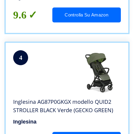
9.6
Controlla Su Amazon
4
Inglesina AG87P0GKGX modello QUID2
STROLLER BLACK Verde (GECKO GREEN)
Inglesina