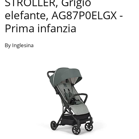
STROLLER, Grigio
elefante, AG87P0ELGX
-
Prima infanzia
By Inglesina