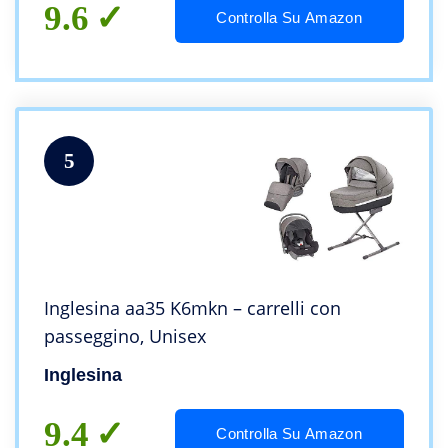
9.6
Controlla Su Amazon
5
Inglesina aa35 K6mkn – carrelli con
passeggino, Unisex
Inglesina
9.4
Controlla Su Amazon