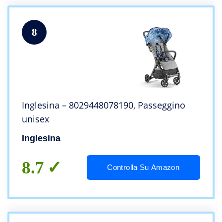
8
Inglesina – 8029448078190, Passeggino
unisex
Inglesina
8.7
Controlla Su Amazon