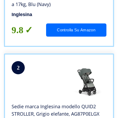
a 17kg, Blu (Navy)
Inglesina
9.8
Controlla Su Amazon
2
Sedie marca Inglesina modello QUID2
STROLLER, Grigio elefante, AG87P0ELGX