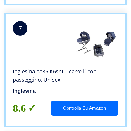
7
Inglesina aa35 K6snt – carrelli con
passeggino, Unisex
Inglesina
8.6
Controlla Su Amazon