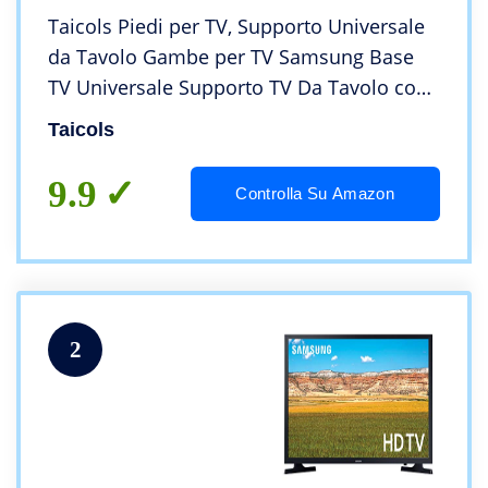
Taicols Piedi per TV, Supporto Universale
da Tavolo Gambe per TV Samsung Base
TV Universale Supporto TV Da Tavolo con
Viti Piedistallo LCD a Schermo Piatto
Taicols
Curvo da 40-50 Pollici
9.9
Controlla Su Amazon
2