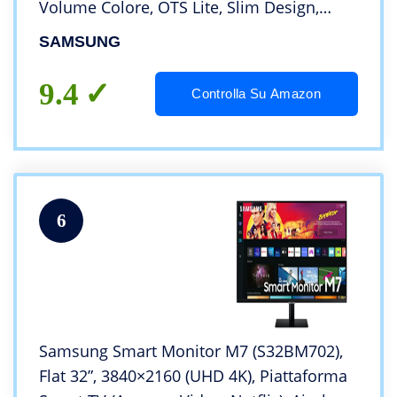
Volume Colore, OTS Lite, Slim Design,
Integrato con Bixby e Alexa compatibile
SAMSUNG
con Google Assistant, Black 2021
9.4
Controlla Su Amazon
6
Samsung Smart Monitor M7 (S32BM702),
Flat 32”, 3840×2160 (UHD 4K), Piattaforma