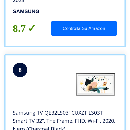
2023
SAMSUNG
8.7
Controlla Su Amazon
8
Samsung TV QE32LS03TCUXZT LS03T
Smart TV 32”, The Frame, FHD, Wi-Fi, 2020,
Nero (Charcoal Black)