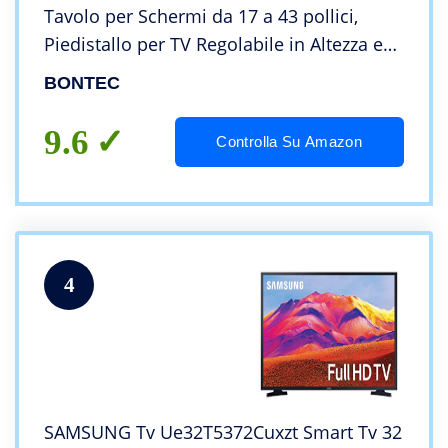
Tavolo per Schermi da 17 a 43 pollici,
Piedistallo per TV Regolabile in Altezza e
Girevole con Base in Vetro Temperato,
BONTEC
VESA Max 200×200 mm, Fino a 45 kg
9.6
Controlla Su Amazon
4
SAMSUNG Tv Ue32T5372Cuxzt Smart Tv 32