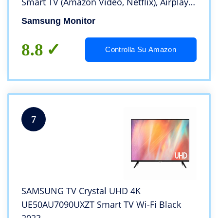
Smart TV (Amazon Video, Netflix), Airplay,
Mirroring, Office 365, Wireless Dex, Casse
Samsung Monitor
Integrate, WiFi, HDMI, USB Type-C
8.8
Controlla Su Amazon
7
SAMSUNG TV Crystal UHD 4K
UE50AU7090UXZT Smart TV Wi-Fi Black