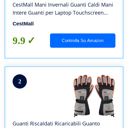
CestMall Mani Invernali Guanti Caldi Mani
Intere Guanti per Laptop Touchscreen
Guanti Riscaldanti per Lavoro a Maglia,
CestMall
Guanti Termici Regolabili e Lavabili (Grey)
9.9
Controlla Su Amazon
2
Guanti Riscaldati Ricaricabili Guanto