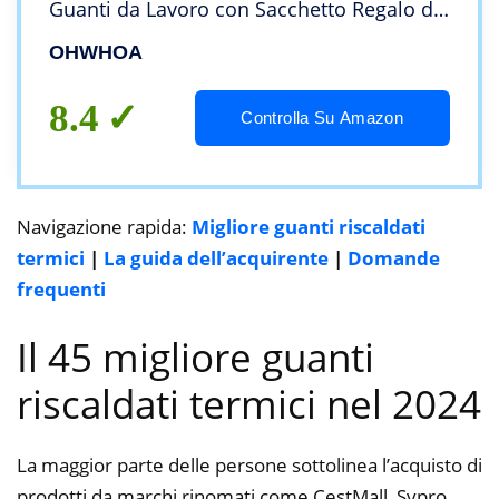
Guanti da Lavoro con Sacchetto Regalo di
Natale per Sportivi Moto MTB Bici
OHWHOA
Ciclismo Running Calcio Sci
8.4
Controlla Su Amazon
Navigazione rapida:
Migliore guanti riscaldati
termici
|
La guida dell’acquirente
|
Domande
frequenti
Il 45 migliore guanti
riscaldati termici nel 2024
La maggior parte delle persone sottolinea l’acquisto di
prodotti da marchi rinomati come CestMall, Svpro,