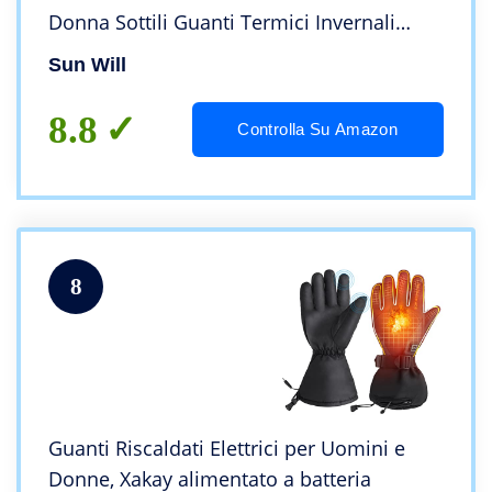
Donna Sottili Guanti Termici Invernali
Scaldamani Per Ciclismo Sci Caccia Pesca
Sun Will
Morbo di Raynaud Artrite
8.8
Controlla Su Amazon
8
Guanti Riscaldati Elettrici per Uomini e
Donne, Xakay alimentato a batteria