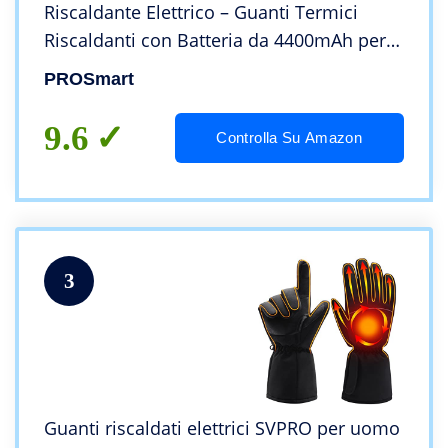
Riscaldante Elettrico – Guanti Termici
Riscaldanti con Batteria da 4400mAh per
Uomo Donna Sci All’aperto Freddo Inverno
PROSmart
Escursionismo Caccia (M, Nero-Grigio)
9.6
Controlla Su Amazon
3
Guanti riscaldati elettrici SVPRO per uomo