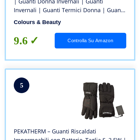
| Guanti Donna Invernali | Guanti
Invernali | Guanti Termici Donna | Guanti
Riscaldanti | Guantini Donna Morbidi |
Colours & Beauty
Guanti Antivento | Guanti da Passeggio
9.6
Controlla Su Amazon
5
PEKATHERM – Guanti Riscaldati