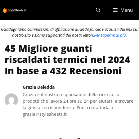
Vai
Menu
al
contenuto
Guadagniamo commissioni di affiliazione quando fai clic e acquisti dai link sul
nostro sito e siamo supportati dai nostri lettori.
Per saperne di più.
45 Migliore guanti
riscaldati termici nel 2024
In base a 432 Recensioni
Grazia Deledda
Grazia è il nostro responsabile della ricerca sui
prodotti che lavora 24 ore su 24 per aiutarti a trovare
la giusta corrispondenza. Puoi contattarla a
grazia@stylesheets.it