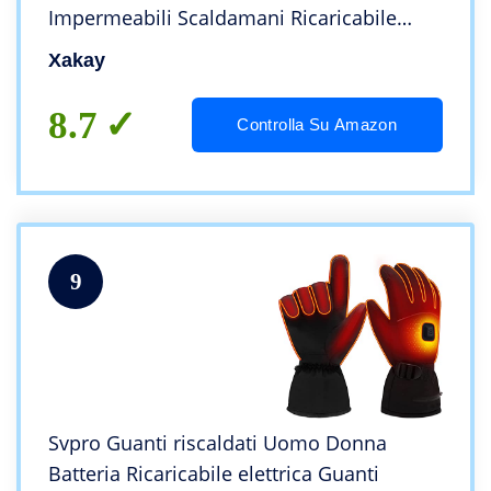
Impermeabili Scaldamani Ricaricabile
Guanti Termici Invernali Scaldamani per
Xakay
Sci Bici Caccia Ciclismo Pesca Trekking (L)
8.7
Controlla Su Amazon
9
Svpro Guanti riscaldati Uomo Donna
Batteria Ricaricabile elettrica Guanti