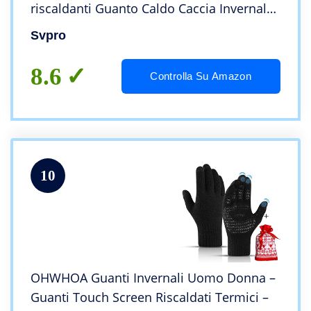
riscaldanti Guanto Caldo Caccia Invernale
Pesce Ciclo Moto Drive Camp Sci
Svpro
Escursione Moto Scaldamani Termico (XL)
8.6
Controlla Su Amazon
10
OHWHOA Guanti Invernali Uomo Donna –
Guanti Touch Screen Riscaldati Termici –