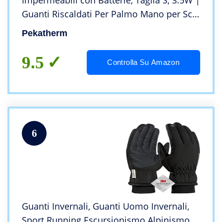
Impermeabili con Batterie, Taglia S, 3.5W |
Guanti Riscaldati Per Palmo Mano per Sci,
Moto, Equitazione, ecc. Per Uomo e
Pekatherm
Donna, GU91
9.5
Controlla Su Amazon
6
Guanti Invernali, Guanti Uomo Invernali,
Sport Running Escursionismo Alpinismo