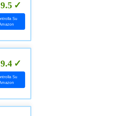
9.5
ntrolla Su
Amazon
9.4
ntrolla Su
Amazon