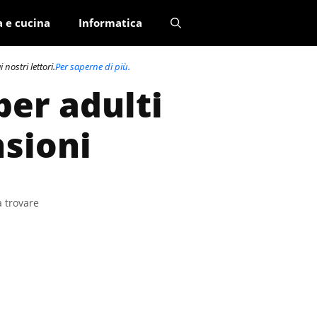
a e cucina
Informatica
nostri lettori.
Per saperne di più.
per adulti
nsioni
a trovare