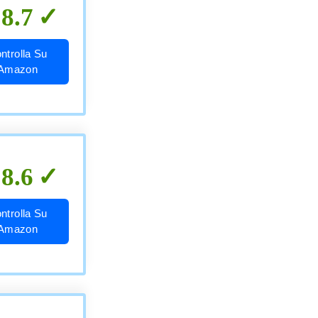
8.7
ntrolla Su
Amazon
8.6
ntrolla Su
Amazon