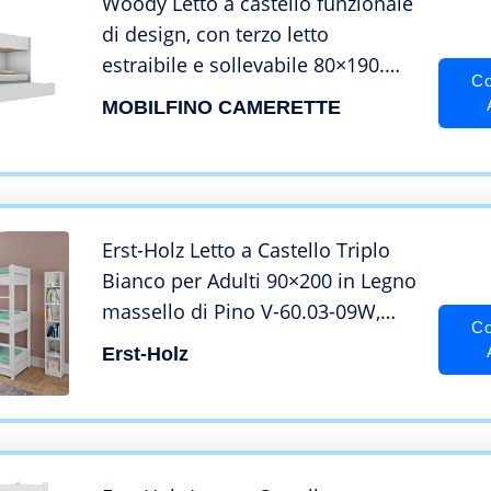
Woody Letto a castello funzionale
di design, con terzo letto
estraibile e sollevabile 80×190.
Co
Scala contenitiva inclusa.Bianco
MOBILFINO CAMERETTE
Erst-Holz Letto a Castello Triplo
Bianco per Adulti 90×200 in Legno
massello di Pino V-60.03-09W,
Co
Accessori:Doghe in Assi di Legno
Erst-Holz
rigide e materassi incl.