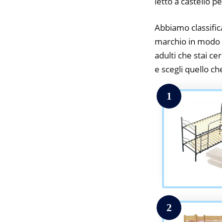
letto a castello pe
Abbiamo classifica
marchio in modo da
adulti che stai ce
e scegli quello che
1
2