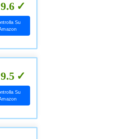
9.6
ntrolla Su
Amazon
9.5
ntrolla Su
Amazon