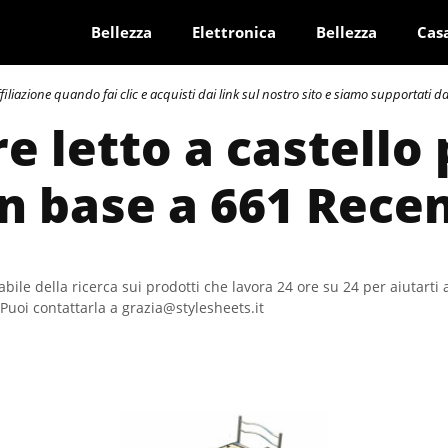
Bellezza
Elettronica
Bellezza
Cas
azione quando fai clic e acquisti dai link sul nostro sito e siamo supportati dai 
e letto a castello 
In base a 661 Rece
bile della ricerca sui prodotti che lavora 24 ore su 24 per aiutarti 
Puoi contattarla a grazia@stylesheets.it