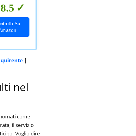
8.5
ntrolla Su
Amazon
cquirente
|
lti nel
rinomati come
ata, il servizio
icipo. Voglio dire