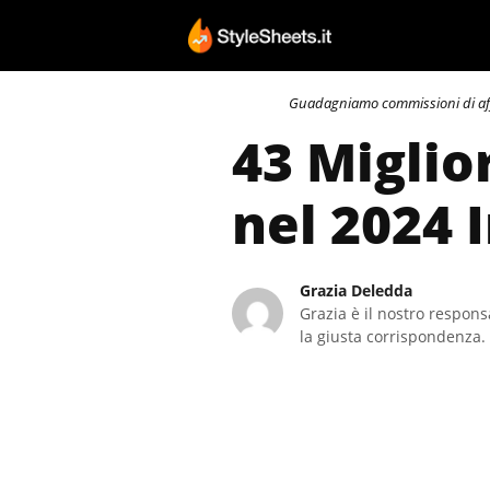
Vai
al
contenuto
Guadagniamo commissioni di affili
43 Miglior
nel 2024 
Grazia Deledda
Grazia è il nostro responsa
la giusta corrispondenza. 