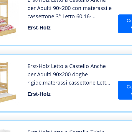
per Adulti 90×200 con materassi e
cassettone 3° Letto 60.16-
Co
09T100MS7M
Erst-Holz
Erst-Holz Letto a Castello Anche
per Adulti 90×200 doghe
rigide,materassi cassettone Letto
Co
60.16-09MS7M
Erst-Holz