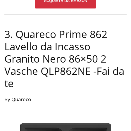
ACQUISTA DA AMAZON
3. Quareco Prime 862
Lavello da Incasso
Granito Nero 86×50 2
Vasche QLP862NE
-Fai da
te
By Quareco