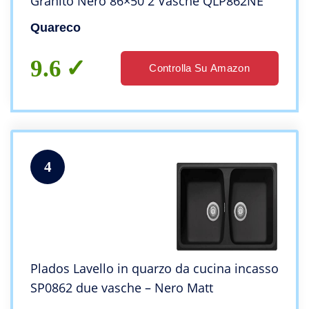
Granito Nero 86×50 2 Vasche QLP862NE
Quareco
9.6
Controlla Su Amazon
4
Plados Lavello in quarzo da cucina incasso
SP0862 due vasche – Nero Matt