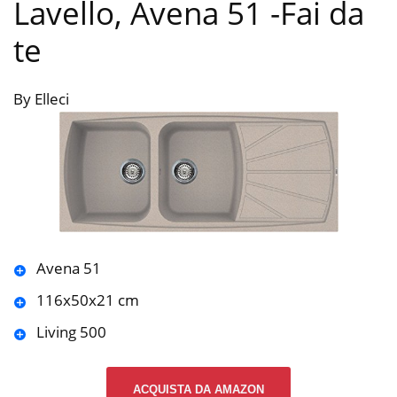
Lavello, Avena 51
-Fai da
te
By Elleci
Avena 51
116x50x21 cm
Living 500
ACQUISTA DA AMAZON