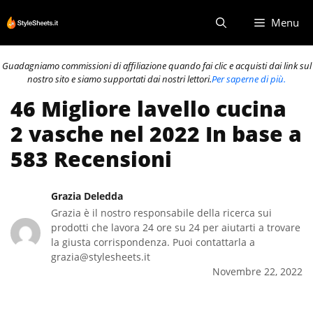
Vai
Menu
al
contenuto
Guadagniamo commissioni di affiliazione quando fai clic e acquisti dai link sul
nostro sito e siamo supportati dai nostri lettori.
Per saperne di più.
46 Migliore lavello cucina
2 vasche nel 2022 In base a
583 Recensioni
Grazia Deledda
Grazia è il nostro responsabile della ricerca sui
prodotti che lavora 24 ore su 24 per aiutarti a trovare
la giusta corrispondenza. Puoi contattarla a
grazia@stylesheets.it
Novembre 22, 2022