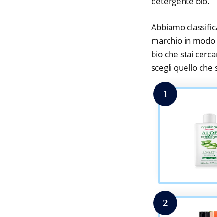
detergente bio.
Abbiamo classifica
marchio in modo da
bio che stai cerca
scegli quello che s
1
2