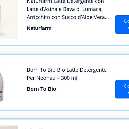
Naturfarm Latte Detergente con
Latte d’Asina e Bava di Lumaca,
Arricchito con Succo d’Aloe Vera,
Co
Olio di Mandorle Dolci, Burro di
Naturfarm
Karité, Olio di Semi di Jojoba ed
Estratto di Camomilla
Born To Bio Bio Latte Detergente
Per Neonati – 300 ml
Co
Born To Bio