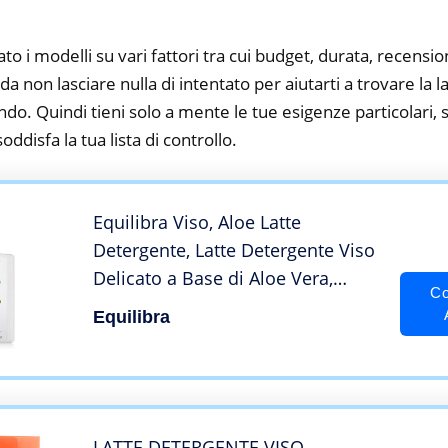
to i modelli su vari fattori tra cui budget, durata, recension
 non lasciare nulla di intentato per aiutarti a trovare la 
ndo. Quindi tieni solo a mente le tue esigenze particolari, sf
oddisfa la tua lista di controllo.
Equilibra Viso, Aloe Latte
Detergente, Latte Detergente Viso
Delicato a Base di Aloe Vera,
Co
Adatto a Pelli Sensibili,
Equilibra
Struccante, Idratante, Lenisce e
Riequilibra la Pelle, 200 ml
LATTE DETERGENTE VISO