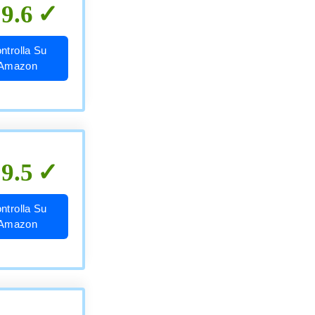
9.6
ntrolla Su
Amazon
9.5
ntrolla Su
Amazon