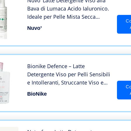
Nuvo’ Latte Detergente Viso alla
Bava di Lumaca Acido Ialuronico.
Ideale per Pelle Mista Secca
Co
Grassa Sensibile. Elimina le
Nuvo’
Impurità. Detersione Quotidiana
Made in Italy 200 ml
Bionike Defence – Latte
Detergente Viso per Pelli Sensibili
e Intolleranti, Struccante Viso e
Co
Occhi Senza Risciacquo, Dona
BioNike
Idratazione e Morbidezza alla
Pelle, 400 ml