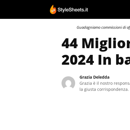
Vai
al
contenuto
Guadagniamo commissioni di affili
44 Miglio
2024 In b
Grazia Deledda
Grazia è il nostro responsa
la giusta corrispondenza. 