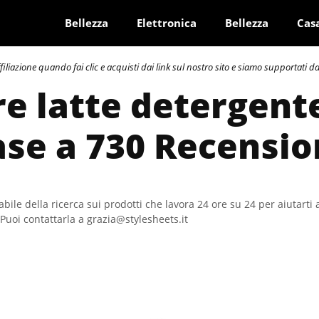
Bellezza
Elettronica
Bellezza
Cas
azione quando fai clic e acquisti dai link sul nostro sito e siamo supportati dai 
re latte detergente
ase a 730 Recensio
bile della ricerca sui prodotti che lavora 24 ore su 24 per aiutarti 
Puoi contattarla a grazia@stylesheets.it