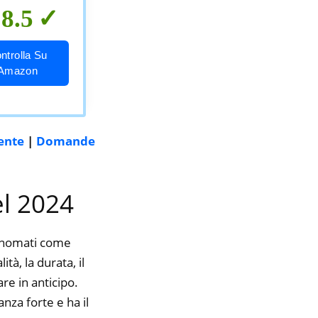
8.5
ntrolla Su
Amazon
rente
|
Domande
el 2024
rinomati come
tà, la durata, il
re in anticipo.
nza forte e ha il