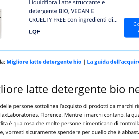
Liquidflora Latte struccante e
detergente BIO, VEGAN E
CRUELTY FREE con ingredienti di
Co
origine vegetale Bio.Ideale per
LQF
viso, occhi, collo e décolleté.
Rigenerante Anti-age. Made In
Italy 200 ml.
da:
Migliore latte detergente bio
|
La guida dell’acqui
gliore latte detergente bio n
delle persone sottolinea l’acquisto di prodotti da marchi 
laxLaboratories, Florence. Mentre i marchi contano, la quali
dita è qualcosa che molte persone dimenticano di controlla
ine, vorresti sicuramente spendere per quello che è abbasta