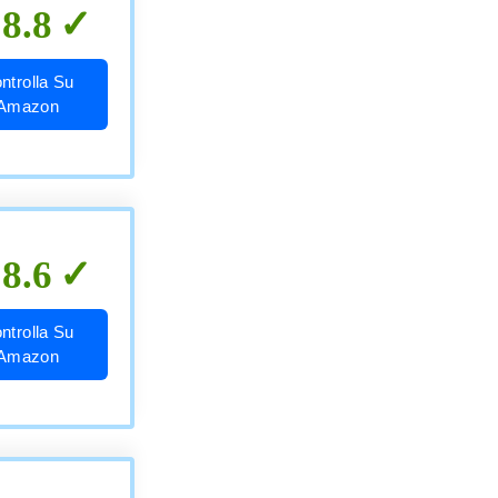
8.8
ntrolla Su
Amazon
8.6
ntrolla Su
Amazon