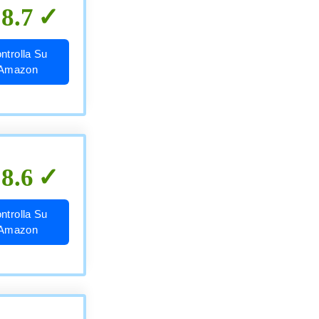
8.7
ntrolla Su
Amazon
8.6
ntrolla Su
Amazon