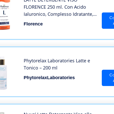
FLORENCE 250 ml. Con Acido
Ialuronico, Complesso Idratante,
Co
Acqua Attiva di Frutto d’Oliva.
Florence
Deterge e idrata la tua pelle
grazie ai suoi agenti ad azione
antirughe Made in Italy.
Phytorelax Laboratories Latte e
Tonico – 200 ml
Co
PhytorelaxLaboratories