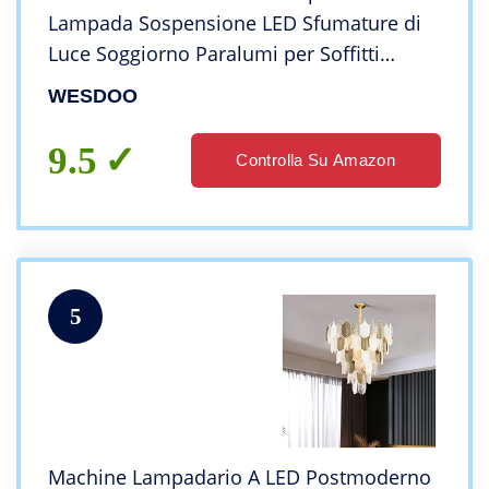
Lampada Sospensione LED Sfumature di
Luce Soggiorno Paralumi per Soffitti
Lampade da soffitto per la Decorazione
WESDOO
Domestica
9.5
Controlla Su Amazon
5
Machine Lampadario A LED Postmoderno