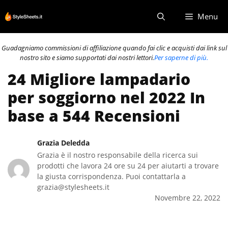
Vai
Menu
al
contenuto
Guadagniamo commissioni di affiliazione quando fai clic e acquisti dai link sul
nostro sito e siamo supportati dai nostri lettori.
Per saperne di più.
24 Migliore lampadario
per soggiorno nel 2022 In
base a 544 Recensioni
Grazia Deledda
Grazia è il nostro responsabile della ricerca sui
prodotti che lavora 24 ore su 24 per aiutarti a trovare
la giusta corrispondenza. Puoi contattarla a
grazia@stylesheets.it
Novembre 22, 2022