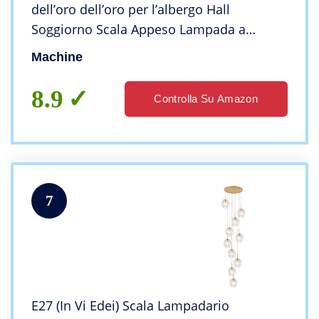
dell’oro dell’oro per l’albergo Hall
Soggiorno Scala Appeso Lampada a
Sospensione Appeso European Big
Machine
Lighting (Color : D55CMxH180CM, Size :
WarmWhite)
8.9
Controlla Su Amazon
7
E27 (In Vi Edei) Scala Lampadario