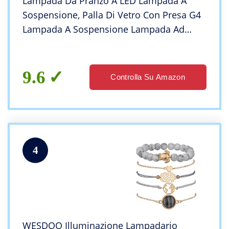
Lampada Da Pranzo A LED Lampada A
Sospensione, Palla Di Vetro Con Presa G4
Lampada A Sospensione Lampada Ad
Altezza Regolabile Lampadario Nordico
Industriale Industriale Luce Per Soggiorno
Cucina Isol
9.6
Controlla Su Amazon
4
WESDOO Illuminazione Lampadario