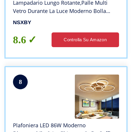
Lampadario Lungo Rotante,Palle Multi
Vetro Durante La Luce Moderno Bolla
Palla Soffitto Appeso Lampada Lampadari
NSXBY
Per Soggiorno Portico Corridoio-Copertura
luminosa tr
8.6
Controlla Su Amazon
8
Plafoniera LED 86W Moderno