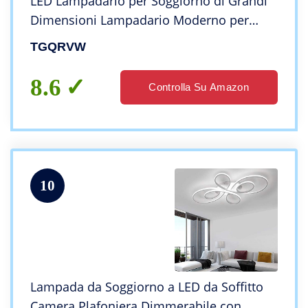
LED Lampadario per Soggiorno di Grandi
Dimensioni Lampadario Moderno per
Interni Lampadario ad Anello
TGQRVW
Telecomando Illuminazione dimmerabile
Altezza regol
8.6
Controlla Su Amazon
10
Lampada da Soggiorno a LED da Soffitto
Camera Plafoniera Dimmerabile con