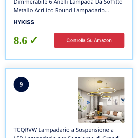
Dimmerabile 6 Anelli Lampada Da Soffitto
Metallo Acrilico Round Lampadario
Soggiorno Cucina Bambini Camera Da
HYKISS
Letto Ufficio Illuminazione,Con
Telecomando,Ø115CM,Marrone
8.6
Controlla Su Amazon
9
TGQRVW Lampadario a Sospensione a