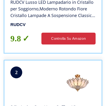
RUDCV Lusso LED Lampadario in Cristallo
per Soggiorno,Moderno Rotondo Fiore
Cristallo Lampade A Sospensione Classico
Rustica Plafoniera per da Pranzo Camera
RUDCV
Letto-Nero 60 cm
9.8
Controlla Su Amazon
2